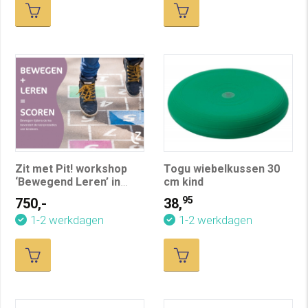
Zit met Pit! workshop
Togu wiebelkussen 30
‘Bewegend Leren’ in
cm kind
company
95
750,-
38,
1-2 werkdagen
1-2 werkdagen