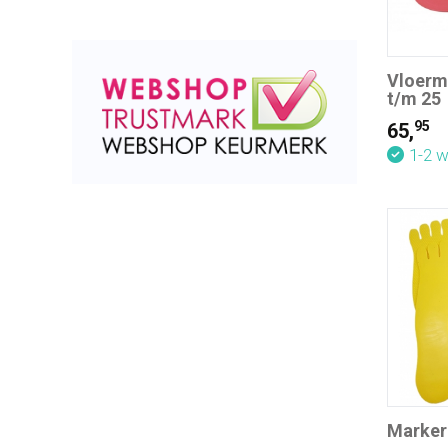
Vloerma
t/m 25
95
65,
1-2 
Markeri