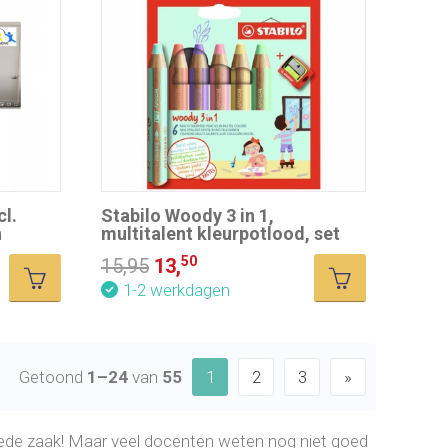
l.
Stabilo Woody 3 in 1,
n
multitalent kleurpotlood, set
van 6 pastel kleuren incl.
50
15,95
13,
puntenslijper (OP=OP)
1-2 werkdagen
Getoond
1–24
van
55
1
2
3
»
goede zaak! Maar veel docenten weten nog niet goed