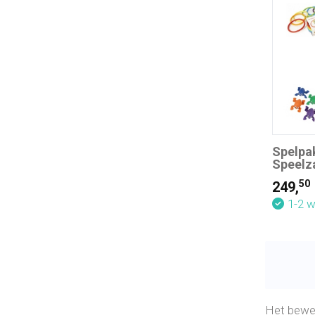
Spelpak
Speelza
50
249,
1-2 
Het beweg