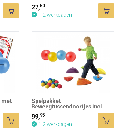
50
27,
1-2 werkdagen
n met
Spelpakket
Beweegtussendoortjes incl.
lesplan
95
99,
1-2 werkdagen