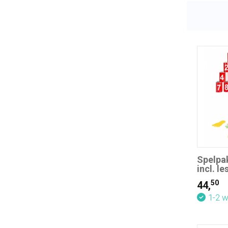
Spelpa
incl. l
50
44,
1-2 