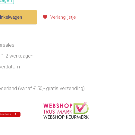
dagen
winkelwagen
Verlanglijstje
ersales
jd 1-2 werkdagen
everdatum
erland (vanaf € 50,- gratis verzending)