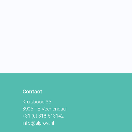
Contact
Kruisboog 35
3905 TE Veenendaal
+31 (0) 318-513142
info@alprovi.nl