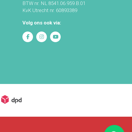
BTW nr. NL 8541.06.959.B.01
KvK Utrecht nr. 60893389
Volg ons ook via: