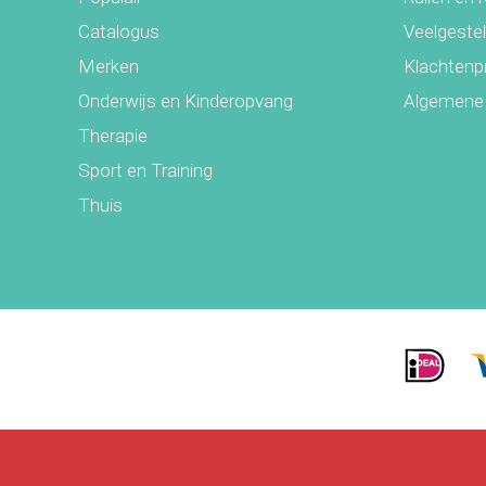
Catalogus
Veelgeste
Merken
Klachtenp
Onderwijs en Kinderopvang
Algemene
Therapie
Sport en Training
Thuis