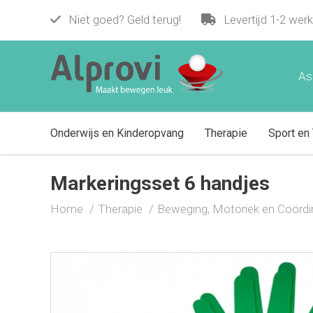
Markeringsset 6 handjes
Niet goed? Geld terug!
Levertijd 1-2 wer
€ 7,95
As
Onderwijs en Kinderopvang
Therapie
Sport en 
Markeringsset 6 handjes
Home
Therapie
Beweging, Motoriek en Coördi