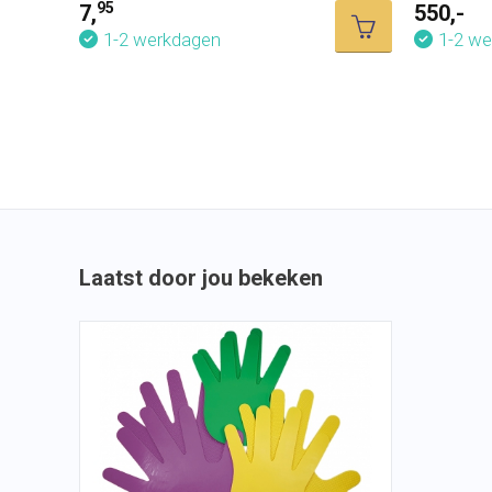
95
7,
550,-
1-2 werkdagen
1-2 w
Laatst door jou bekeken