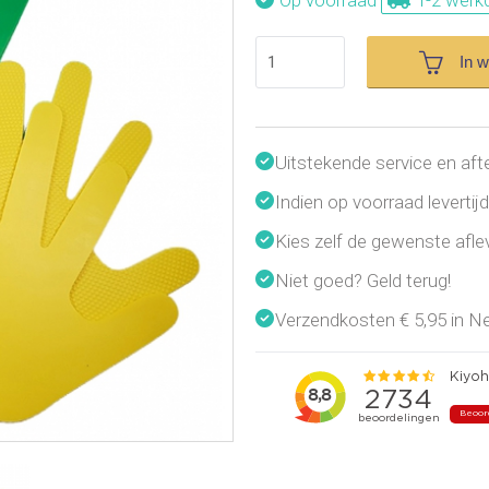
Op voorraad
1-2 werk
In 
Uitstekende service en aft
Indien op voorraad leverti
Kies zelf de gewenste afl
Niet goed? Geld terug!
Verzendkosten € 5,95 in Ned