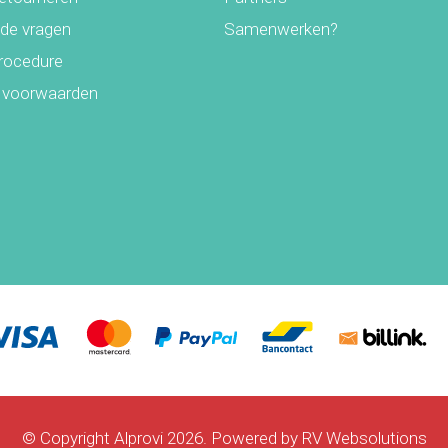
lde vragen
Samenwerken?
rocedure
 voorwaarden
© Copyright Alprovi 2026. Powered by
RV Websolutions