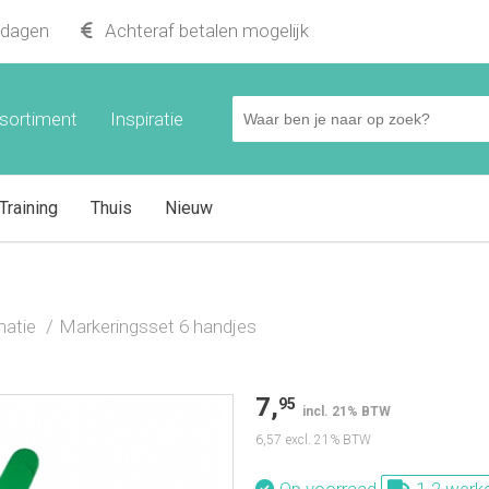
kdagen
Achteraf betalen mogelijk
sortiment
Inspiratie
Training
Thuis
Nieuw
natie
Markeringsset 6 handjes
7,
95
incl. 21% BTW
6,57
excl. 21% BTW