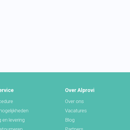
ervice
Over Alprovi
cedure
Over ons
mogelijkheden
Vacatures
 en levering
Blog
retourneren
Partners