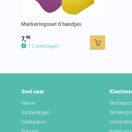
Markeringsset 6 handjes
95
7,
1-2 werkdagen
Snel naar
Klantens
Nieuw
Bestelpro
Aanbiedingen
Betalings
Cadeaubon
Verzending
Populair
Ruilen en 