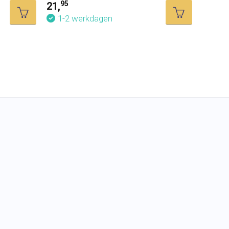
95
21,
Marke
1-2 werkdagen
50
39,
1-2