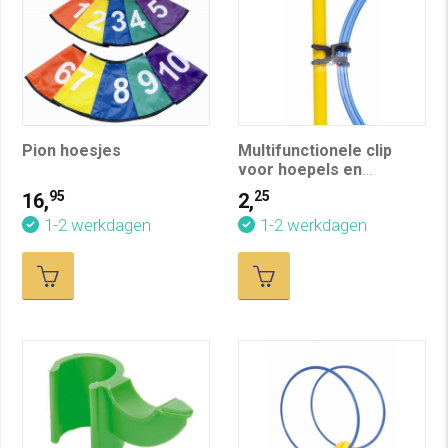
Pion hoesjes
Multifunctionele clip
voor hoepels en
stokken
95
25
16,
2,
1-2 werkdagen
1-2 werkdagen