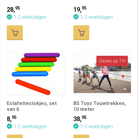
95
95
28,
19,
1-2 werkdagen
1-2 werkdagen
Gezien op TV!
Estafettestokjes, set
BS Toys Touwtrekken,
van 6
10 meter
95
95
8,
38,
1-2 werkdagen
1-2 werkdagen