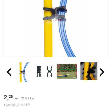
2,
25
incl. 21% BTW
1,86
excl. 21% BTW