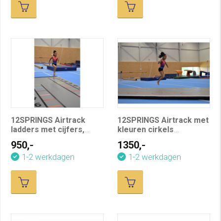
12SPRINGS Airtrack
12SPRINGS Airtrack met
ladders met cijfers,
kleuren cirkels
L600XB200 cm, incl.
L900XB200 incl.
950,-
1350,-
compressor
compressor
1-2 werkdagen
1-2 werkdagen