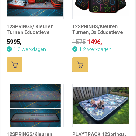
12SPRINGS/ Kleuren
12SPRINGS/Kleuren
Turnen Educatieve
Turnen, 3x Educatieve
Airtrack Set
airbox, Alfabet &
5995,-
1575
1496,-
Vormen
1-2 werkdagen
1-2 werkdagen
12SPRINGS/Kleuren
PLAYTRACK 12Springs,