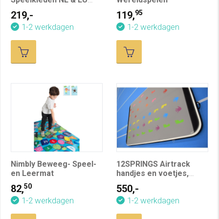
voor Professioneel
95
219,-
119,
Gebruik (Voorheen
1-2 werkdagen
1-2 werkdagen
Topo.nu)
Nimbly Beweeg- Speel-
12SPRINGS Airtrack
en Leermat
handjes en voetjes,
L300XB200 cm, incl.
50
82,
550,-
compressor
1-2 werkdagen
1-2 werkdagen