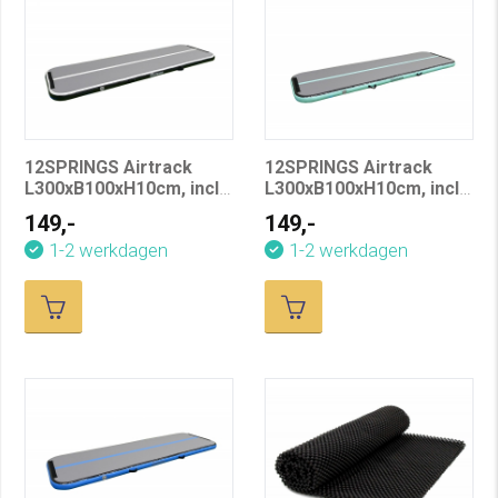
12SPRINGS Airtrack
12SPRINGS Airtrack
L300xB100xH10cm, incl.
L300xB100xH10cm, incl.
compressor, grijs/zwart
compressor,
149,-
149,-
grijs/mintgroen
1-2 werkdagen
1-2 werkdagen