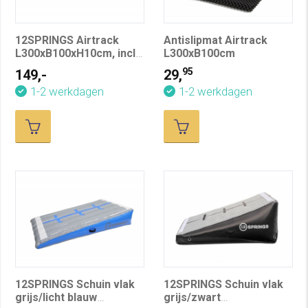
12SPRINGS Airtrack
Antislipmat Airtrack
L300xB100xH10cm, incl.
L300xB100cm
compressor, grijs/licht
95
149,-
29,
blauw
1-2 werkdagen
1-2 werkdagen
12SPRINGS Schuin vlak
12SPRINGS Schuin vlak
grijs/licht blauw
grijs/zwart