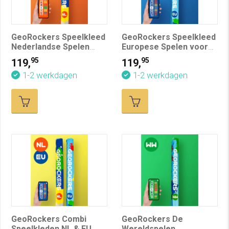
GeoRockers Speelkleed
GeoRockers Speelkleed
Nederlandse Spelen
Europese Spelen voor
voor Professioneel
Professioneel Gebruik
95
95
119,
119,
Gebruik (Voorheen
1-2 werkdagen
1-2 werkdagen
Topo.nu)
GeoRockers Combi
GeoRockers De
Speelkleden NL & EU
Wereldspelen