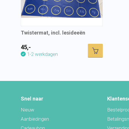
Twistermat, incl. lesideeën
45,-
1-2 werkdagen
Snel naar
Klantens
Nieuw
Bestelpro
Aanbiedingen
Betalings
Cadeaubon
Verzending