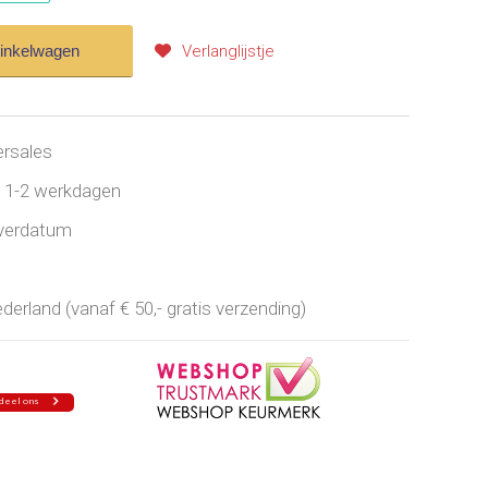
winkelwagen
Verlanglijstje
ersales
jd 1-2 werkdagen
everdatum
erland (vanaf € 50,- gratis verzending)