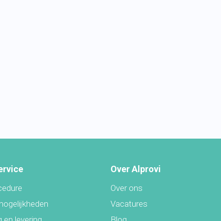
ervice
Over Alprovi
cedure
Over ons
mogelijkheden
Vacatures
 en levering
Blog