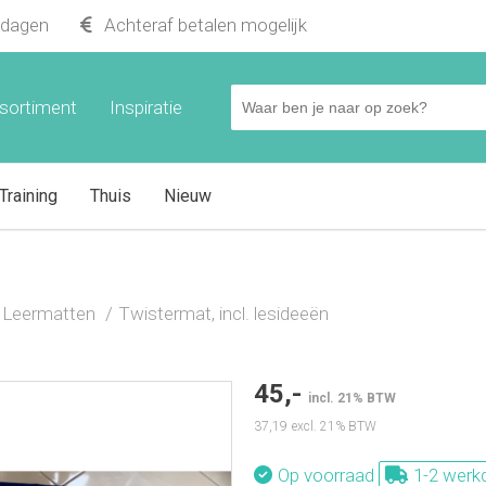
kdagen
Achteraf betalen mogelijk
sortiment
Inspiratie
Training
Thuis
Nieuw
 Leermatten
Twistermat, incl. lesideeën
45,-
incl. 21% BTW
37,19
excl. 21% BTW
Op voorraad
1-2 werk