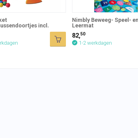
ket
Nimbly Beweeg- Speel- e
ssendoortjes incl.
Leermat
50
82,
erkdagen
1-2 werkdagen