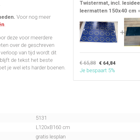
Twistermat, incl. leside
.
leermatten 150x40 cm
heden.
Voor nog meer
ën
.
door deze voor meerdere
oeten over de geschreven
erloop van tijd wordt dit
blijft de tekst het beste
€ 65,88
€ 64,84
oet je wel iets harder boenen.
Je bespaart 5%
5131
L120xB160 cm
gratis lesplan