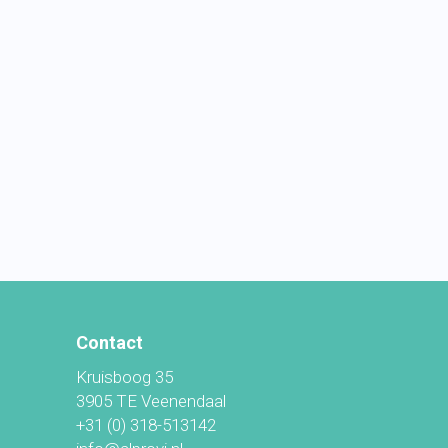
Contact
Kruisboog 35
3905 TE Veenendaal
+31 (0) 318-513142