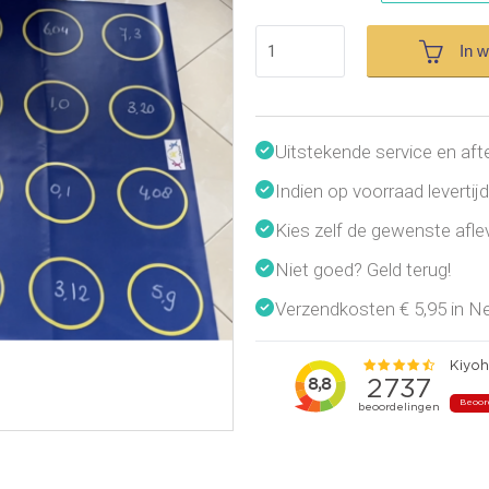
In 
Uitstekende service en aft
Indien op voorraad leverti
Kies zelf de gewenste afl
Niet goed? Geld terug!
Verzendkosten € 5,95 in Ned