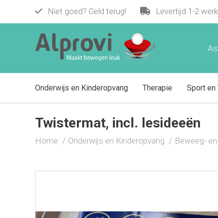
Niet goed? Geld terug!
Levertijd 1-2 wer
Twistermat, incl. lesideeën
€ 45,00
As
Onderwijs en Kinderopvang
Therapie
Sport en 
Twistermat, incl. lesideeën
Home
Onderwijs en Kinderopvang
Beweeg- en