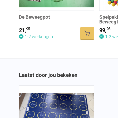
De Beweegpot
Spelpak
Beweegtu
lesplan
95
95
21,
99,
1-2 werkdagen
1-2 w
Laatst door jou bekeken