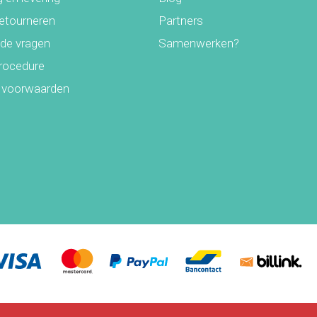
retourneren
Partners
lde vragen
Samenwerken?
rocedure
 voorwaarden