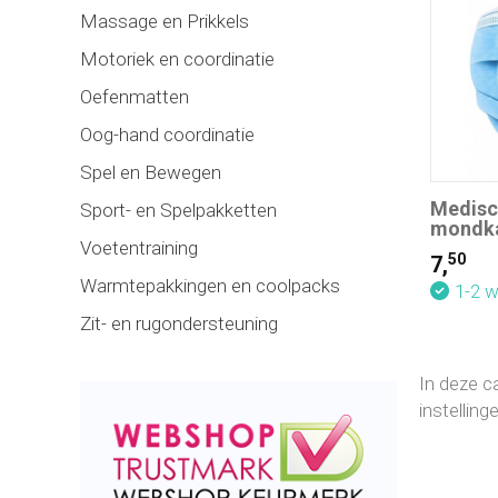
Massage en Prikkels
Motoriek en coordinatie
Oefenmatten
Oog-hand coordinatie
Spel en Bewegen
Medisc
Sport- en Spelpakketten
mondka
Voetentraining
50
7,
Warmtepakkingen en coolpacks
1-2 
Zit- en rugondersteuning
In deze c
instellin