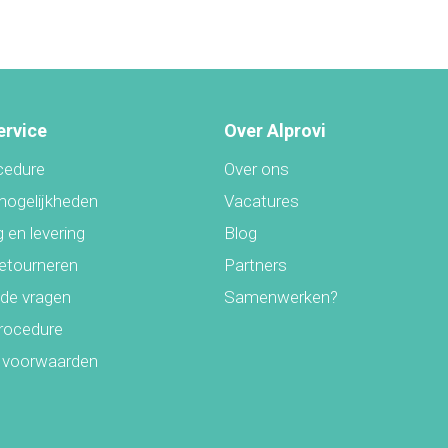
ervice
Over Alprovi
cedure
Over ons
mogelijkheden
Vacatures
 en levering
Blog
retourneren
Partners
lde vragen
Samenwerken?
rocedure
 voorwaarden