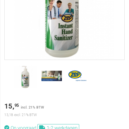
15,
95
incl. 21% BTW
13,18
excl. 21% BTW
Op voorraad
1-2 werkdagen