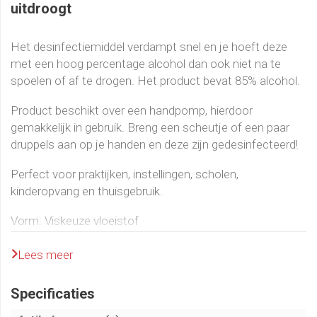
uitdroogt
Het desinfectiemiddel verdampt snel en je hoeft deze
met een hoog percentage alcohol dan ook niet na te
spoelen of af te drogen. Het product bevat 85% alcohol.
Product beschikt over een handpomp, hierdoor
gemakkelijk in gebruik. Breng een scheutje of een paar
druppels aan op je handen en deze zijn gedesinfecteerd!
Perfect voor praktijken, instellingen, scholen,
kinderopvang en thuisgebruik.
Vorm: Viskeuze vloeistof
Geur: Alcohol
Dichtheid bij 20 °C: g/cm³
Lees meer
pH bij 20°C: 7,0 ± 0,5
Specificaties