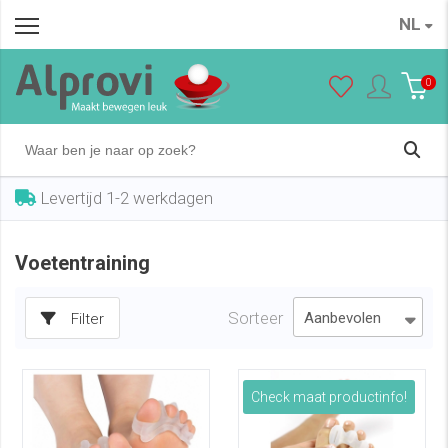
NL
0
Levertijd 1-2 werkdagen
Voetentraining
Sorteer
Filter
Check maat productinfo!