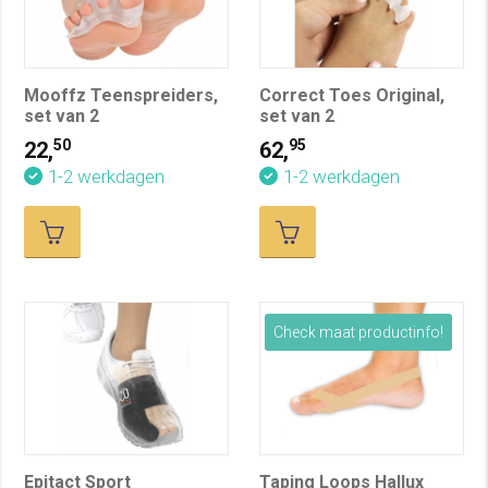
Mooffz Teenspreiders,
Correct Toes Original,
set van 2
set van 2
50
95
22,
62,
1-2 werkdagen
1-2 werkdagen
Check maat productinfo!
Epitact Sport
Taping Loops Hallux