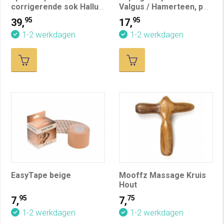
corrigerende sok Hallux
Valgus / Hamerteen, per
Valgus
stuk
95
95
39,
17,
1-2 werkdagen
1-2 werkdagen
EasyTape beige
Mooffz Massage Kruis
Hout
95
75
7,
7,
1-2 werkdagen
1-2 werkdagen