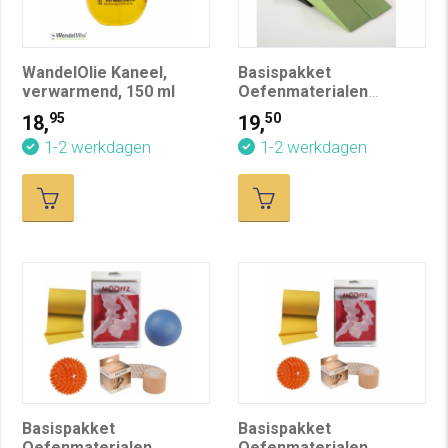
WandelOlie Kaneel,
Basispakket
verwarmend, 150 ml
Oefenmaterialen
Voetentraining Hallux
95
50
18,
19,
Valgus
1-2 werkdagen
1-2 werkdagen
Basispakket
Basispakket
Oefenmaterialen
Oefenmaterialen