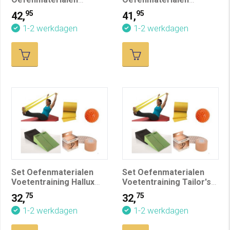
Voetentraining
Voetentraining
95
95
42,
41,
Metatarsalgie
Hielspoor
1-2 werkdagen
1-2 werkdagen
Set Oefenmaterialen
Set Oefenmaterialen
Voetentraining Hallux
Voetentraining Tailor's
Limitus/Rigidus
Bunion
75
75
32,
32,
1-2 werkdagen
1-2 werkdagen