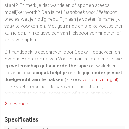
stapt? En merk je dat wandelen of sporten steeds
moeilijker wordt? Dan is het
Handboek voor Hielspoor
precies wat je nodig hebt. Pijn aan je voeten is namelijk
vaak te voorkomen. Met getrainde en sterke voetspieren
kun je de pijnlijke gevolgen van hielspoor verminderen of
zelfs vermijden.
Dit handboek is geschreven door Cocky Hoogeveen en
Yvonne Bontekoning van Voetentraining, die een nieuwe,
op
wetenschap gebaseerde therapie
ontwikkelden.
Deze actieve
aanpak helpt
je om de
pijn onder je voet
doelgericht aan te pakken
(zie ook
voetentraining.nl
).
Onze voeten vormen de basis van ons lichaam;
problemen in de nek, schouders of rug kunnen vaak
teruggeleid worden naar een verkeerde voetstand. Toch
Lees meer
blijven onze voeten vaak ongetraind, terwijl juist het
versterken van voetspieren
veel
klachten
kan
Specificaties
voorkomen
. Stevige schoenen lijken een goed idee,
maar maken je voetspieren juist zwakker doordat ze