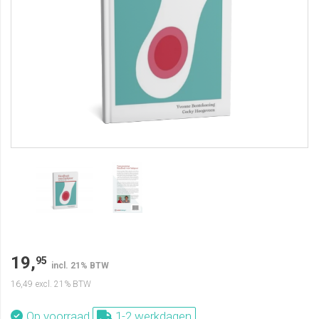
19,
95
incl. 21% BTW
16,49
excl. 21% BTW
Op voorraad
1-2 werkdagen