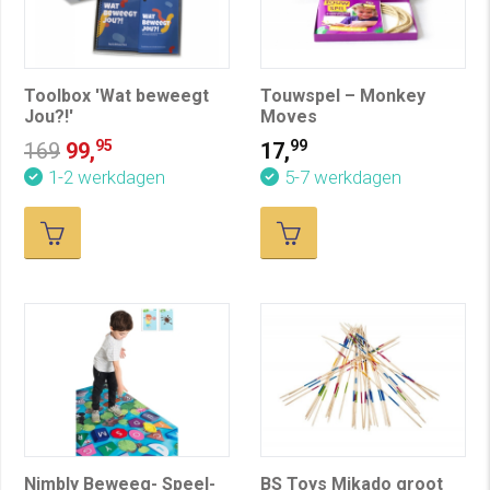
Toolbox 'Wat beweegt
Touwspel – Monkey
Jou?!'
Moves
95
99
169
99,
17,
1-2 werkdagen
5-7 werkdagen
Nimbly Beweeg- Speel-
BS Toys Mikado groot