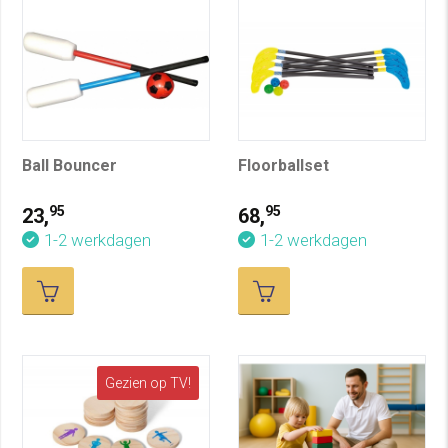
Ball Bouncer
Floorballset
95
95
23,
68,
1-2 werkdagen
1-2 werkdagen
Gezien op TV!