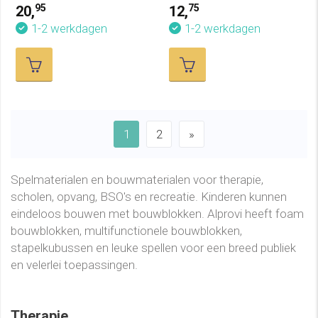
Beweegopdrachten
95
75
20,
12,
1-2 werkdagen
1-2 werkdagen
1
2
»
Spelmaterialen en bouwmaterialen voor therapie,
scholen, opvang, BSO's en recreatie. Kinderen kunnen
eindeloos bouwen met bouwblokken. Alprovi heeft foam
bouwblokken, multifunctionele bouwblokken,
stapelkubussen en leuke spellen voor een breed publiek
en velerlei toepassingen.
Therapie