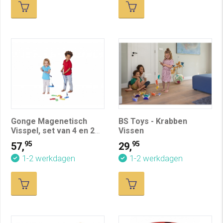
Gonge Magenetisch
BS Toys - Krabben
Visspel, set van 4 en 2
Vissen
hengels
95
95
57,
29,
1-2 werkdagen
1-2 werkdagen