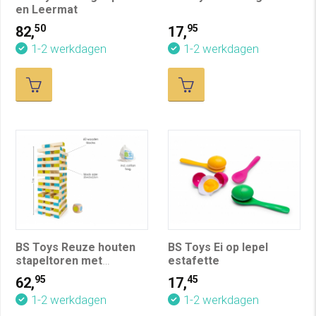
en Leermat
50
95
82,
17,
1-2 werkdagen
1-2 werkdagen
BS Toys Reuze houten
BS Toys Ei op lepel
stapeltoren met
estafette
dobbelsteen
95
45
62,
17,
1-2 werkdagen
1-2 werkdagen