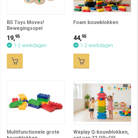
BS Toys Moves!
Foam bouwblokken
Bewegingsspel
95
95
19,
44,
1-2 werkdagen
1-2 werkdagen
Multifunctionele grote
Weplay Q-bouwblokken,
bouwblokken
set van 32 OP=OP