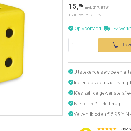
15,
95
incl. 21% BTW
13,18
excl. 21% BTW
Op voorraad
1-2 werk
In 
Uitstekende service en aft
Indien op voorraad leverti
Kies zelf de gewenste afl
Niet goed? Geld terug!
Verzendkosten € 5,95 in Ned