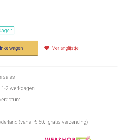
dagen
winkelwagen
Verlanglijstje
ersales
jd 1-2 werkdagen
everdatum
erland (vanaf € 50,- gratis verzending)