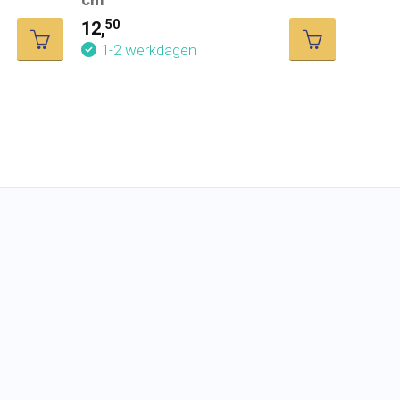
50
12,
Catch
1-2 werkdagen
95
14,
1-2