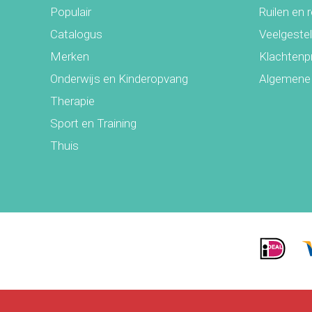
Populair
Ruilen en 
Catalogus
Veelgeste
Merken
Klachtenp
Onderwijs en Kinderopvang
Algemene
Therapie
Sport en Training
Thuis