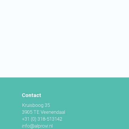
Contact
Kruisboog 35
3905 TE Veenendaal
+31 (0) 318-513142
info@alprovi.nl