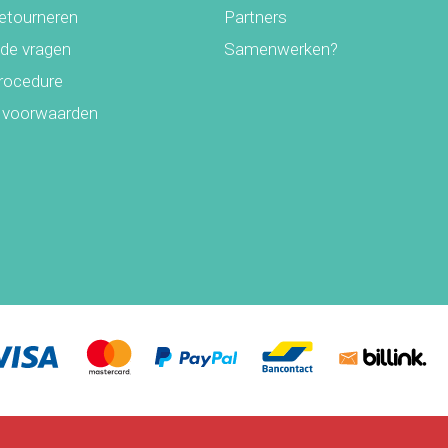
retourneren
Partners
lde vragen
Samenwerken?
rocedure
 voorwaarden