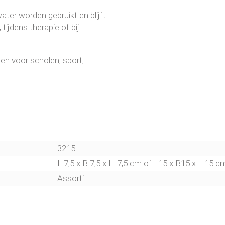
ater worden gebruikt en blijft
tijdens therapie of bij
en voor scholen, sport,
3215
L 7,5 x B 7,5 x H 7,5 cm of L15 x B15 x H15 c
Assorti