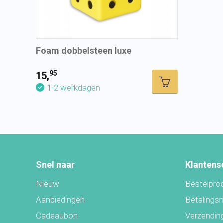
Foam dobbelsteen luxe
95
15,
1-2 werkdagen
Snel naar
Klantens
Nieuw
Bestelpro
Aanbiedingen
Betalings
Cadeaubon
Verzending