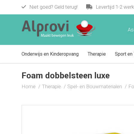
Niet goed? Geld terug!
Levertijd 1-2 wer
Foam dobbelsteen luxe
€ 15,95
As
Onderwijs en Kinderopvang
Therapie
Sport en 
Foam dobbelsteen luxe
Home
Therapie
Spel- en Bouwmaterialen
Fo