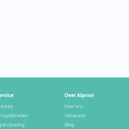
ervice
Over Alprovi
cedure
Over ons
mogelijkheden
Vacatures
 en levering
Blog