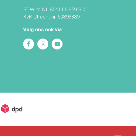
BTW nr. NL 8541.06.959.B.01
KvK Utrecht nr. 60893389
Volg ons ook via: