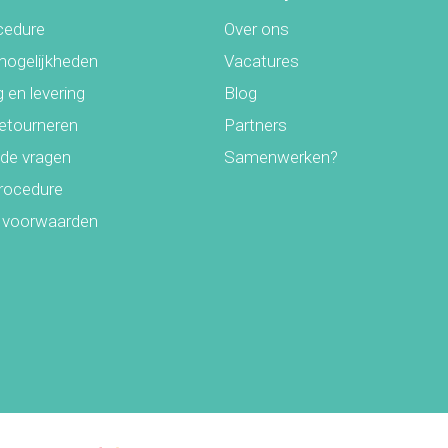
cedure
Over ons
mogelijkheden
Vacatures
 dan losse rolletjes tape
 en levering
Blog
retourneren
Partners
g de instructies op de
lde vragen
Samenwerken?
thermoplastisch
rocedure
 voorwaarden