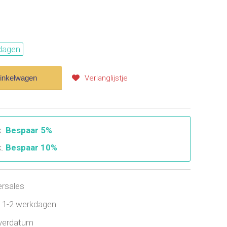
dagen
winkelwagen
Verlanglijstje
k.
Bespaar 5%
k.
Bespaar 10%
ersales
jd 1-2 werkdagen
everdatum