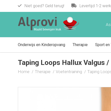
Niet goed? Geld terug!
Levertijd 1-2 wer
Taping Loops Hallux Valgus / Hamertee
€ 17,95
As
Onderwijs en Kinderopvang
Therapie
Sport en 
Taping Loops Hallux Valgus /
Home
Therapie
Voetentraining
Taping Loops