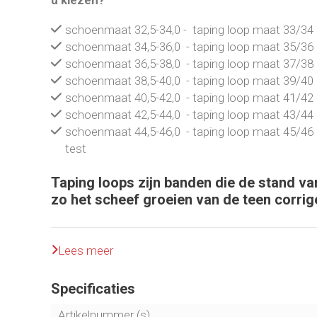
schoenmaat 32,5-34,0 - taping loop maat 33/34
schoenmaat 34,5-36,0 - taping loop maat 35/36
schoenmaat 36,5-38,0 - taping loop maat 37/38
schoenmaat 38,5-40,0 - taping loop maat 39/40
schoenmaat 40,5-42,0 - taping loop maat 41/42
schoenmaat 42,5-44,0 - taping loop maat 43/44
schoenmaat 44,5-46,0 - taping loop maat 45/46
test
Taping loops zijn banden die de stand va
zo het scheef groeien van de teen corrig
Veel mensen lijden aan voetklachten, Hallux valgus,
Lees meer
slechts enkele voorbeelden daarvan.
De taping-loops kunnen het scheef groeien van de 
Specificaties
daardoor zorgen dat je minder pijn en last hebt van 
Deze kunnen worden gedragen onder de sokken of z
Artikelnummer (s)