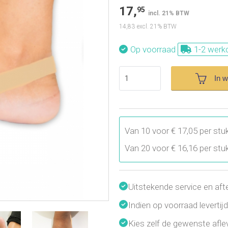
17,
95
incl. 21% BTW
14,83
excl. 21% BTW
Op voorraad
1-2 werk
In 
Van 10 voor € 17,05 per stu
Van 20 voor € 16,16 per stu
Uitstekende service en aft
Indien op voorraad leverti
Kies zelf de gewenste afl