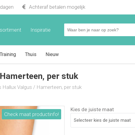
kdagen
Achteraf betalen mogelijk
n, per stuk
sortiment
Inspiratie
Training
Thuis
Nieuw
 Hamerteen, per stuk
 Hallux Valgus / Hamerteen, per stuk
Kies de juiste maat
Check maat productinfo!