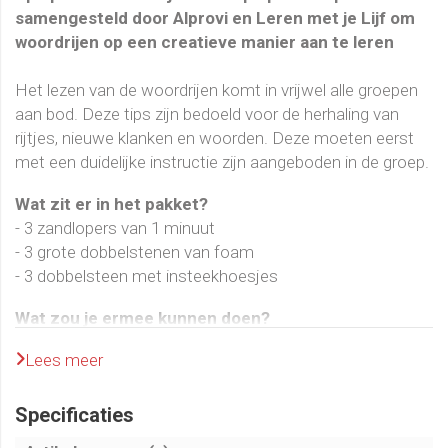
samengesteld door Alprovi en Leren met je Lijf om
woordrijen op een creatieve manier aan te leren
Het lezen van de woordrijen komt in vrijwel alle groepen
aan bod. Deze tips zijn bedoeld voor de herhaling van
rijtjes, nieuwe klanken en woorden. Deze moeten eerst
met een duidelijke instructie zijn aangeboden in de groep.
Wat zit er in het pakket?
- 3 zandlopers van 1 minuut
- 3 grote dobbelstenen van foam
- 3 dobbelsteen met insteekhoesjes
Wat zou je ermee kunnen doen?
Laat de kinderen in tweetallen woorden lezen en
Lees meer
bijhouden hoe ver ze kunnen komen in 1 minuut.
Nummer de rijtjes en laat de kinderen gooien met de
Specificaties
dobbelsteen, welk rijtje moeten gaan ze oefenen?
Stop rijtjes woorden in de insteekhoesjes van de