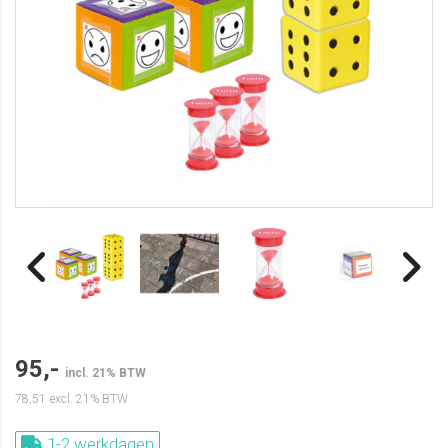
95,-
incl. 21% BTW
78,51
excl. 21% BTW
1-2 werkdagen