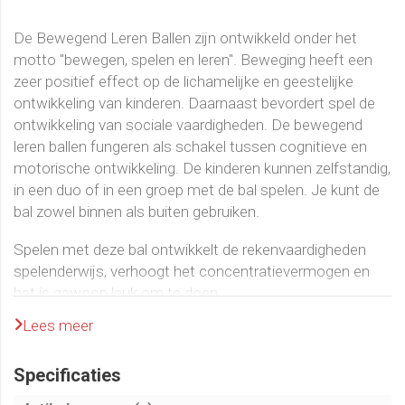
De Bewegend Leren Ballen zijn ontwikkeld onder het
motto "bewegen, spelen en leren". Beweging heeft een
zeer positief effect op de lichamelijke en geestelijke
ontwikkeling van kinderen. Daarnaast bevordert spel de
ontwikkeling van sociale vaardigheden. De bewegend
leren ballen fungeren als schakel tussen cognitieve en
motorische ontwikkeling. De kinderen kunnen zelfstandig,
in een duo of in een groep met de bal spelen. Je kunt de
bal zowel binnen als buiten gebruiken.
Spelen met deze bal ontwikkelt de rekenvaardigheden
spelenderwijs, verhoogt het concentratievermogen en
het is gewoon leuk om te doen.
Lees meer
De bewegend leren ballen zijn zeer licht en ideaal voor
vang- en werpspellen. Ze bestaan ​​uit een stoffen hoes
Specificaties
van 100% polyester waarin een speciale ballon wordt
ingebracht en opgeblazen.