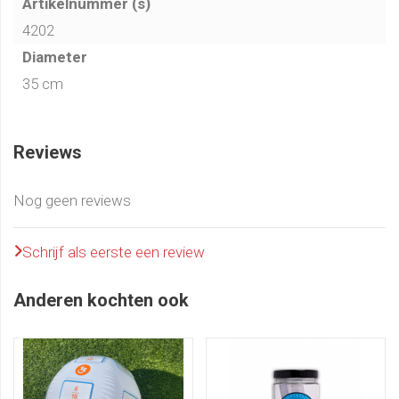
Artikelnummer (s)
Inhoud:
4202
Diameter
Bewegend Leren Bal, met stoffen bekleding, ca. 35 cm
35 cm
diameter
2 speciale ballonnen met mondstuk om op te blazen
Meertalige spelinstructies
Reviews
Nog geen reviews
Schrijf als eerste een review
Anderen kochten ook