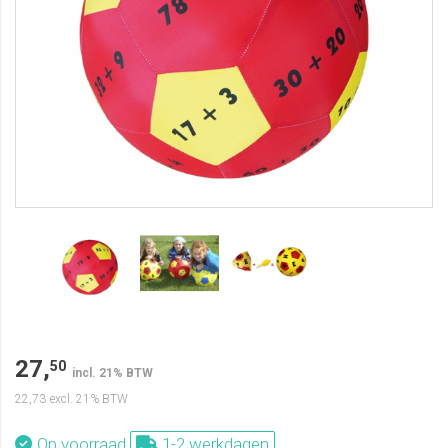
27,
50
incl. 21% BTW
22,73
excl. 21% BTW
Op voorraad
1-2 werkdagen