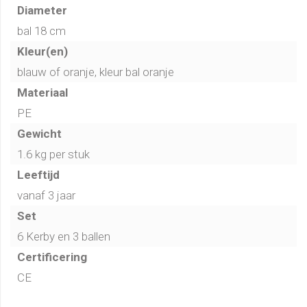
De Kerby kan los worden besteld of als set een
setprijs
Diameter
is altijd voordeliger.
bal 18 cm
Kleur(en)
Stoepranden wat zijn de spelregels?
blauw of oranje, kleur bal oranje
Materiaal
PE
Gewicht
1.6 kg per stuk
Leeftijd
vanaf 3 jaar
Set
6 Kerby en 3 ballen
Certificering
CE