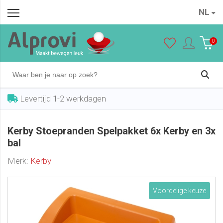
NL
Kerby Stoepranden Spelpakket 6x Kerby en 3x bal
In winkelwagen
€ 199,00
0
Levertijd 1-2 werkdagen
Kerby Stoepranden Spelpakket 6x Kerby en 3x
bal
Merk:
Kerby
Voordelige keuze