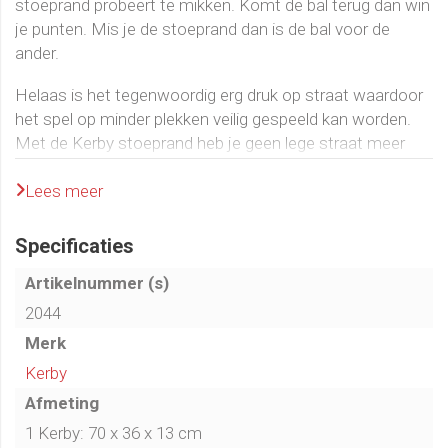
stoeprand probeert te mikken. Komt de bal terug dan win
je punten. Mis je de stoeprand dan is de bal voor de
ander.
Helaas is het tegenwoordig erg druk op straat waardoor
het spel op minder plekken veilig gespeeld kan worden.
Met de Kerby stoeprand heb je geen lege straat meer
nodig. Je kan het altijd en overal spelen. Je neemt je
Kerby mee naar de plek die jij wil en je gaat spelen. In de
Lees meer
tuin, speeltuin, strand, bos of waar dan ook. Je hebt maar
een piepklein stukje vlakke ondergrond nodig om de
Specificaties
Kerby neer te leggen.
Artikelnummer (s)
De Kerby is gemaakt van kunststof. De
Kerby stoeprand
2044
wordt geleverd met 3 los meegezonden rubberen antislip-
Merk
grips voor aan de onderzijde.
Kerby
De
Mooffz trefbal
is de perfecte bal voor een potje
Afmeting
stoepranden.
1 Kerby: 70 x 36 x 13 cm