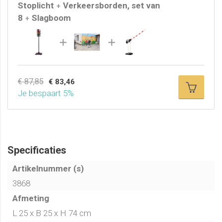
Stoplicht
Verkeersborden, set van
* Opdracht: Bochten fietsen - Groep 3-4
+
8
Slagboom
* Certificaat bochten fietsen
+
€ 87,85
€ 83,46
Je bespaart 5%
Specificaties
Artikelnummer (s)
3868
Afmeting
L 25 x B 25 x H 74 cm