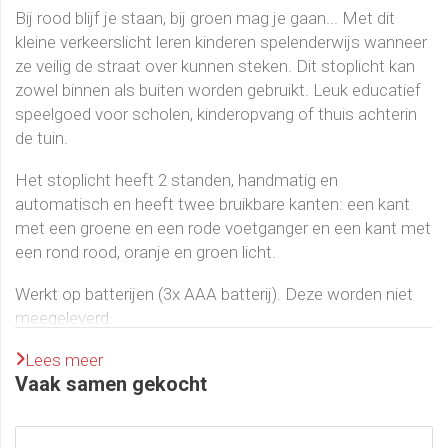
Bij rood blijf je staan, bij groen mag je gaan...
Met dit
kleine verkeerslicht leren kinderen spelenderwijs wanneer
ze veilig de straat over kunnen steken.
Dit stoplicht kan
zowel binnen als buiten worden gebruikt. Leuk educatief
speelgoed voor scholen, kinderopvang of thuis achterin
de tuin.
Het stoplicht heeft 2 standen, handmatig en
automatisch en heeft twee bruikbare kanten: een kant
met een groene en een rode voetganger en een kant met
een rond rood, oranje en groen licht.
Werkt op batterijen (3x AAA batterij). Deze worden niet
meegeleverd.
Lees meer
Download hier gratis de sheets:
Vaak samen gekocht
* Opdracht: Lopen op de stoep Groep 1-2
* Certificaat lopen en oversteken