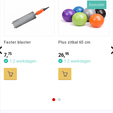
mondstukken. Dankzij de verschillende opzetstukken is
Bestseller
de pomp geschikt voor uiteenlopende ventielen en
toepassingen.
Faster blaster
Plus zitbal 65 cm
75
95
7,
26,
1-2 werkdagen
1-2 werkdagen