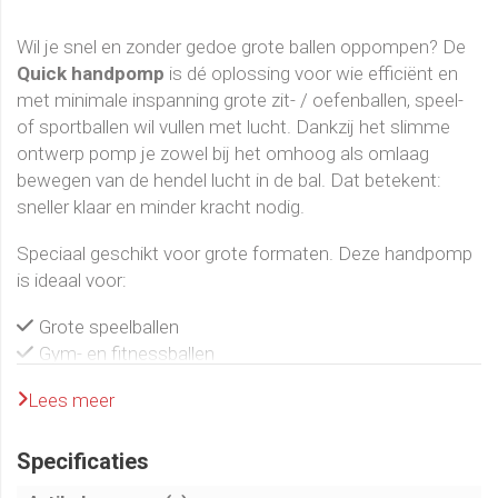
Wil je snel en zonder gedoe grote ballen oppompen? De
Quick handpomp
is dé oplossing voor wie efficiënt en
met minimale inspanning grote zit- / oefenballen, speel-
of sportballen wil vullen met lucht. Dankzij het slimme
ontwerp pomp je zowel bij het omhoog als omlaag
bewegen van de hendel lucht in de bal. Dat betekent:
sneller klaar en minder kracht nodig.
Speciaal geschikt voor grote formaten. Deze handpomp
is ideaal voor:
Grote speelballen
Gym- en fitnessballen
Reuzen strandballen
Lees meer
Door het extra grote formaat verplaats je per
pompbeweging een flinke hoeveelheid lucht. Hierdoor zijn
Specificaties
zelfs grote ballen in korte tijd stevig opgepompt.