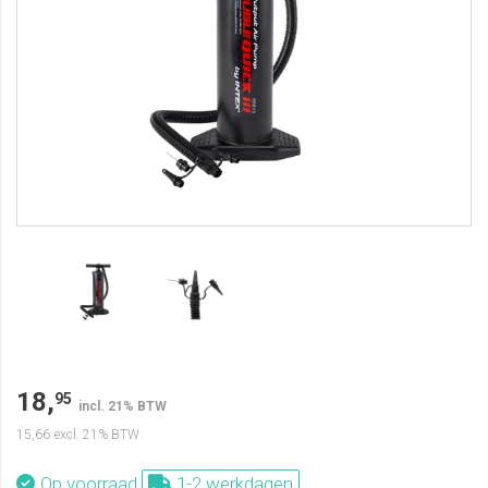
18,
95
incl. 21% BTW
15,66
excl. 21% BTW
Op voorraad
1-2 werkdagen