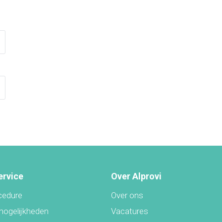
ervice
Over Alprovi
cedure
Over ons
mogelijkheden
Vacatures