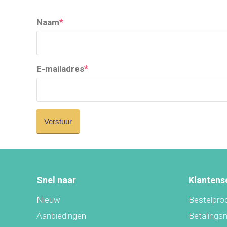
*
Naam
*
E-mailadres
Snel naar
Klantens
Nieuw
Bestelpro
Aanbiedingen
Betalings