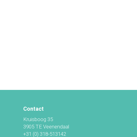
Contact
Kruisboog 35
3905 TE Veenendaal
+31 (0) 318-513142