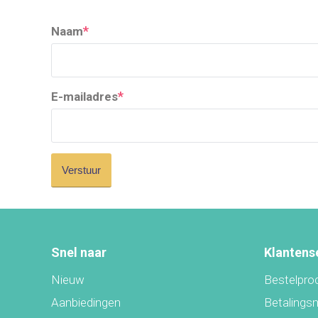
*
Naam
*
E-mailadres
Snel naar
Klantens
Nieuw
Bestelpro
Aanbiedingen
Betalings