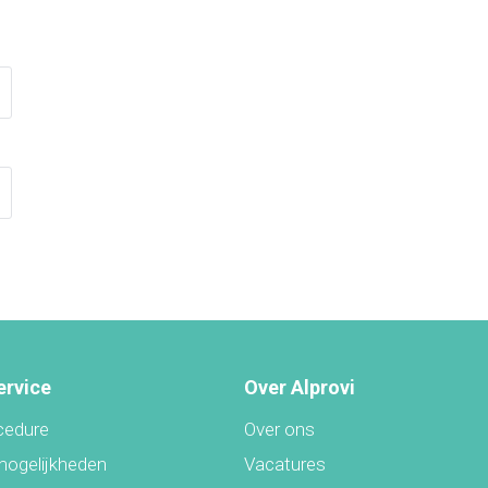
ervice
Over Alprovi
cedure
Over ons
mogelijkheden
Vacatures