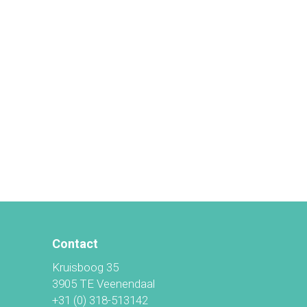
Contact
Kruisboog 35
3905 TE Veenendaal
+31 (0) 318-513142