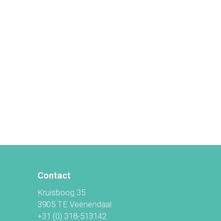
Contact
Kruisboog 35
3905 TE Veenendaal
+31 (0) 318-513142