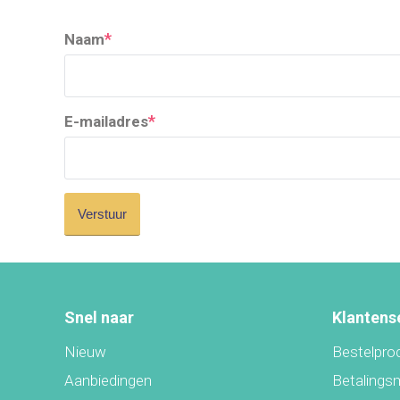
*
Naam
*
E-mailadres
Snel naar
Klantens
Nieuw
Bestelpro
Aanbiedingen
Betalings