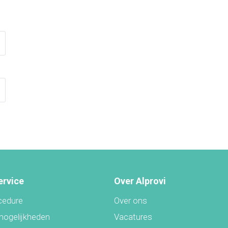
ervice
Over Alprovi
cedure
Over ons
mogelijkheden
Vacatures