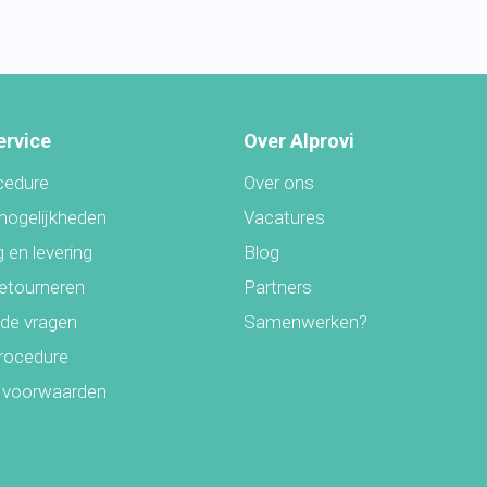
ervice
Over Alprovi
cedure
Over ons
mogelijkheden
Vacatures
 en levering
Blog
retourneren
Partners
lde vragen
Samenwerken?
rocedure
 voorwaarden