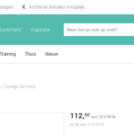
kdagen
Achteraf betalen mogelijk
sortiment
Inspiratie
Training
Thuis
Nieuw
Gonge Arches
112,
50
incl. 21% BTW
92,98
excl. 21% BTW