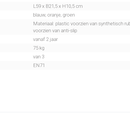
L59 x B21,5 x H10,5 cm
blauw, oranje, groen
Materiaal: plastic voorzien van synthetisch r
voorzien van anti-slip
vanaf 2 jaar
75 kg
van 3
EN71