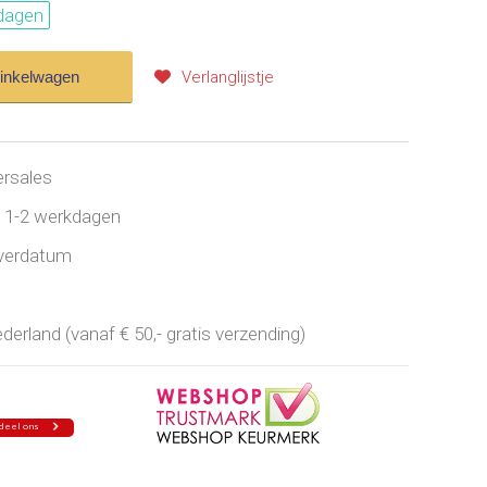
dagen
winkelwagen
Verlanglijstje
ersales
jd 1-2 werkdagen
everdatum
erland (vanaf € 50,- gratis verzending)