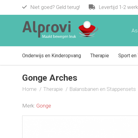
Niet goed? Geld terug!
Levertijd 1-2 wer
Gonge Arches
€ 112,50
As
Onderwijs en Kinderopvang
Therapie
Sport en 
Gonge Arches
Home
Therapie
Balansbanen en Stappensets
Merk:
Gonge