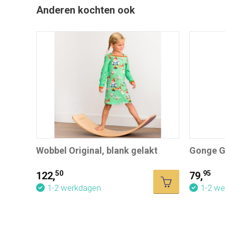
Anderen kochten ook
Wobbel Original, blank gelakt
Gonge 
50
95
122,
79,
1-2 werkdagen
1-2 w