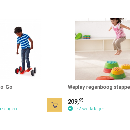
Go-Go
Weplay regenboog stappe
95
209,
erkdagen
1-2 werkdagen