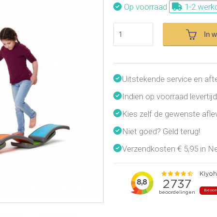
Op voorraad
1-2 werk
In 
Uitstekende service en aft
Indien op voorraad leverti
Kies zelf de gewenste afl
Niet goed? Geld terug!
Verzendkosten € 5,95 in Ned