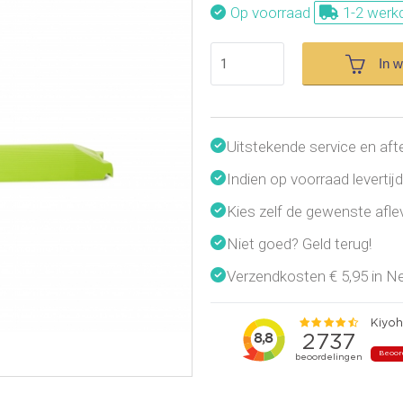
Op voorraad
1-2 werk
In 
Uitstekende service en aft
Indien op voorraad leverti
Kies zelf de gewenste afl
Niet goed? Geld terug!
Verzendkosten € 5,95 in Ned