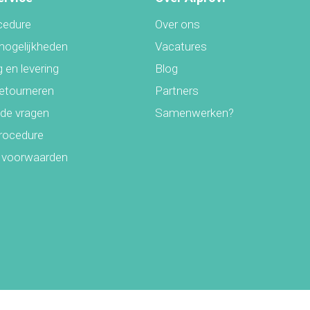
cedure
Over ons
mogelijkheden
Vacatures
 en levering
Blog
retourneren
Partners
lde vragen
Samenwerken?
rocedure
 voorwaarden