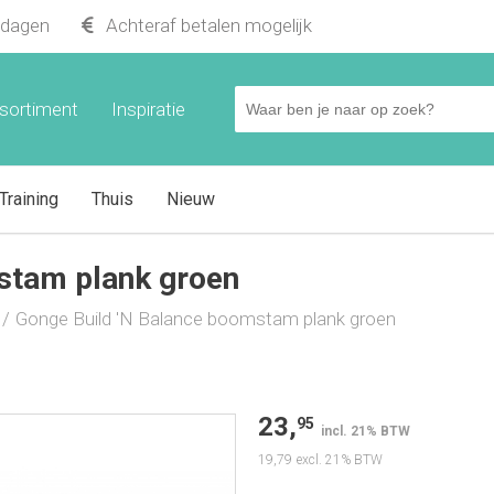
kdagen
Achteraf betalen mogelijk
nk groen
sortiment
Inspiratie
Training
Thuis
Nieuw
stam plank groen
Gonge Build 'N Balance boomstam plank groen
23,
95
incl. 21% BTW
19,79
excl. 21% BTW