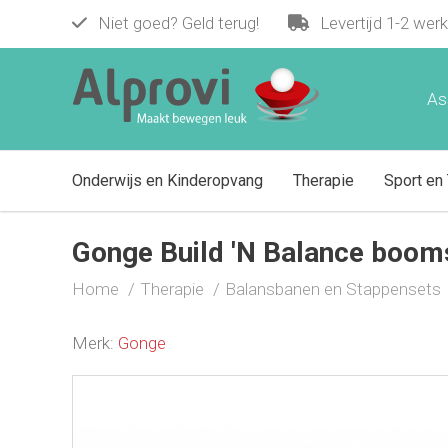
Niet goed? Geld terug!
Levertijd 1-2 wer
Gonge Build 'N Balance boomstam pla
€ 23,95
As
Onderwijs en Kinderopvang
Therapie
Sport en 
Gonge Build 'N Balance boom
Home
Therapie
Balansbanen en Stappensets
Merk:
Gonge