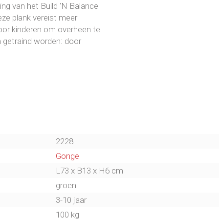
ing van het Build 'N Balance
eze plank vereist meer
voor kinderen om overheen te
n getraind worden: door
2228
Gonge
L73 x B13 x H6 cm
groen
3-10 jaar
100 kg