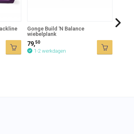
ackline
Gonge Build 'N Balance
wiebelplank
50
79,
Gonge 
1-2 werkdagen
95
12,
1-2