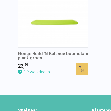
Gonge Build 'N Balance boomstam
plank groen
95
23,
1-2 werkdagen
Snel naar
Klantens