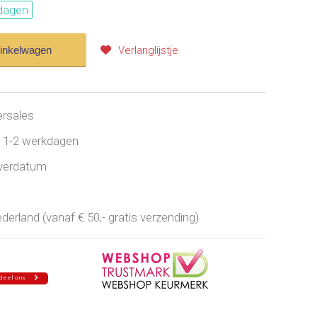
dagen
winkelwagen
Verlanglijstje
ersales
jd 1-2 werkdagen
everdatum
erland (vanaf € 50,- gratis verzending)