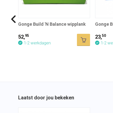
Gonge Build 'N Balance wipplank
Gonge Bu
95
50
52,
23,
1-2 werkdagen
1-2 w
Laatst door jou bekeken