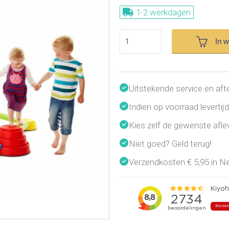
1-2 werkdagen
In 
Uitstekende service en aft
Indien op voorraad leverti
Kies zelf de gewenste afl
Niet goed? Geld terug!
Verzendkosten € 5,95 in Ned