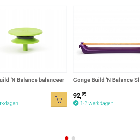
ild 'N Balance balanceer
Gonge Build 'N Balance Sl
95
92,
erkdagen
1-2 werkdagen