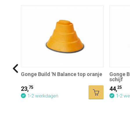
Gonge Build 'N Balance top oranje
Gonge Bu
schijf
75
25
23,
44,
1-2 werkdagen
1-2 w