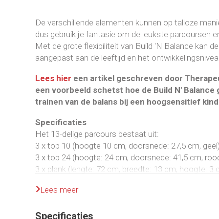
De verschillende elementen kunnen op talloze man
dus gebruik je fantasie om de leukste parcoursen 
Met de grote flexibiliteit van Build 'N Balance kan 
aangepast aan de leeftijd en het ontwikkelingsnivea
Lees hier
een artikel geschreven door Therapeu
een voorbeeld schetst hoe de Build N' Balance 
trainen van de balans bij een hoogsensitief kin
Specificaties
Het 13-delige parcours bestaat uit:
3 x top 10 (hoogte 10 cm, doorsnede: 27,5 cm, geel
3 x top 24 (hoogte: 24 cm, doorsnede: 41,5 cm, roo
3 x plank (lengte: 72 cm, breedte: 13 cm, hoogte: 3 
2 x boomstam plank (lengte: 73 cm, breedte: 13 cm
Lees meer
1 x wipplank (lengte: 72 cm, breedte: 13 cm, hoogte
1 x balanceerschijf (diameter: 22 cm, hoogte: 14 cm
Specificaties