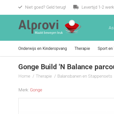
Gonge Build 'N Balance parcours 13-de
Niet goed? Geld terug!
Levertijd 1-2 wer
€ 345,00
As
Onderwijs en Kinderopvang
Therapie
Sport en 
Gonge Build 'N Balance parco
Home
Therapie
Balansbanen en Stappensets
Merk:
Gonge