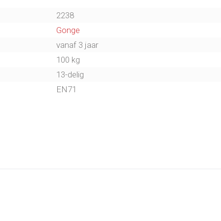
e planken op kunnen worden
2238
Gonge
tops, planken of een plateau.
vanaf 3 jaar
100 kg
13-delig
EN71