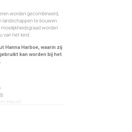
ieren worden gecombineerd,
en landschappen te bouwen.
de moeilijkheidsgraad worden
u van het kind.
t Hanna Harboe, waarin zij
gebruikt kan worden bij het
d.
)
d)
cm, blauw)
, hoogte: 6 cm, groen)
: 10 cm, groen)
, groen)