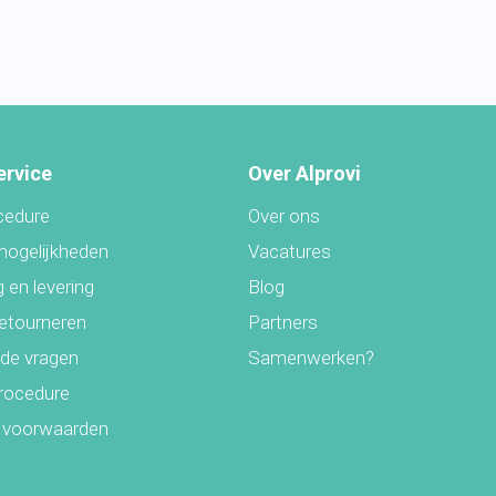
ervice
Over Alprovi
cedure
Over ons
mogelijkheden
Vacatures
 en levering
Blog
retourneren
Partners
lde vragen
Samenwerken?
rocedure
 voorwaarden