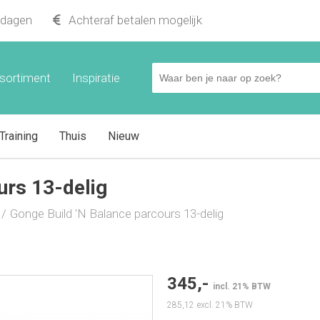
lig
kdagen
Achteraf betalen mogelijk
sortiment
Inspiratie
Training
Thuis
Nieuw
urs 13-delig
Gonge Build 'N Balance parcours 13-delig
345,-
incl. 21% BTW
285,12
excl. 21% BTW