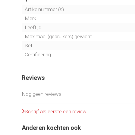
De rode top heeft 3 verschillende hoogtes waar d
Artikelnummer (s)
geplaatst 10, 17 en 24 cm.
Merk
Deze set is nog verder uit te breiden met o.a. extra 
Leeftijd
Maximaal (gebruikers) gewicht
Set
Certificering
Reviews
Nog geen reviews
Schrijf als eerste een review
Anderen kochten ook