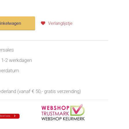
winkelwagen
Verlanglijstje
ersales
jd 1-2 werkdagen
everdatum
erland (vanaf € 50,- gratis verzending)