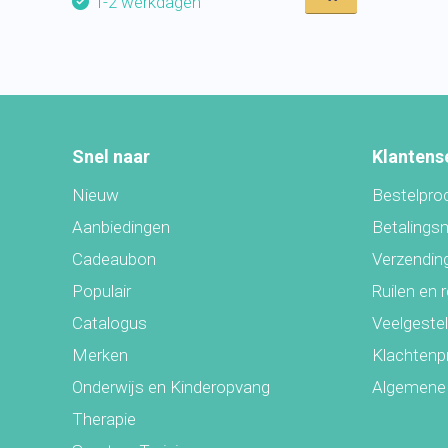
1-2 werkdagen
Snel naar
Klantens
Nieuw
Bestelpro
Aanbiedingen
Betalings
Cadeaubon
Verzending
Populair
Ruilen en 
Catalogus
Veelgeste
Merken
Klachtenp
Onderwijs en Kinderopvang
Algemene
Therapie