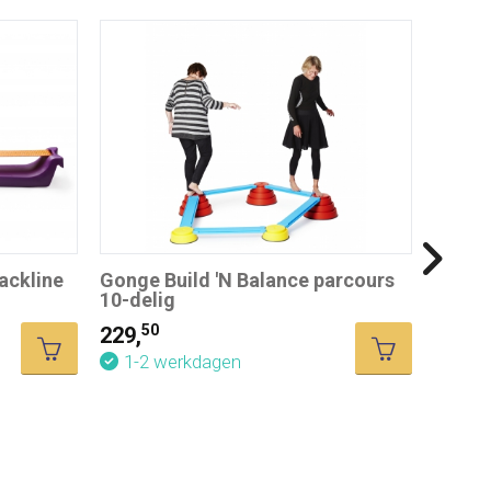
ackline
Gonge Build 'N Balance parcours
10-delig
50
229,
Gonge
1-2 werkdagen
24-del
519,-
1-2