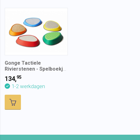
Gonge Tactiele
Rivierstenen - Spelboekje
cadeau
95
134,
1-2 werkdagen