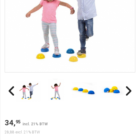
34,
95
incl. 21% BTW
28,88
excl. 21% BTW