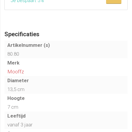
Je bespaart 5%
Stevig materiaal, geschikt voor intensief gebruik door
kinderen
Hardheid aan te passen via ventiel (met naaldpomp)
Geschikt voor binnen en buiten
Combineer meerdere stapstenen voor uitdagende
Specificaties
parcoursen
Artikelnummer (s)
80.80
Merk
Mooffz
Diameter
13,5 cm
Hoogte
7 cm
Leeftijd
vanaf 3 jaar