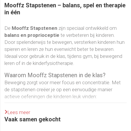
Mooffz Stapstenen – balans, spel en therapie
in één
De
Mooffz Stapstenen
zijn speciaal ontwikkeld om
balans en proprioceptie
te verbeteren bij kinderen.
Door spelenderwijs te bewegen, versterken kinderen hun
spieren en leren ze hun evenwicht beter te bewaren.
Ideaal voor gebruik in de klas, tijdens gym, bij bewegend
leren of in de kinderfysiotherapie.
Waarom Mooffz Stapstenen in de klas?
Beweging zorgt voor meer focus en concentratie. Met
de stapstenen creëer je op een eenvoudige manier
actieve oefeningen die kinderen leuk vinden:
Stap van steen naar steen
om balans en coördinatie
Lees meer
te oefenen
Vaak samen gekocht
Blijf stilstaan op één of twee voeten
en werk aan
evenwicht en spierkracht