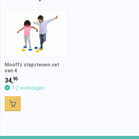
Mooffz stapstenen set
van 4
95
34,
1-2 werkdagen