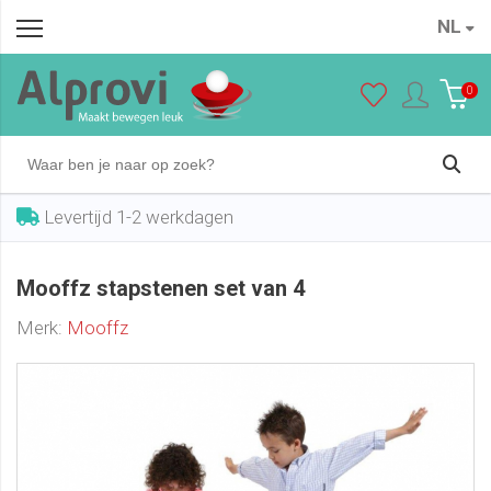
NL
Mooffz stapstenen set van 4
In winkelwagen
€ 34,95
0
Levertijd 1-2 werkdagen
Mooffz stapstenen set van 4
Merk:
Mooffz