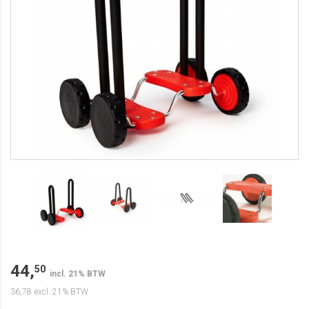
44,
50
incl. 21% BTW
36,78
excl. 21% BTW