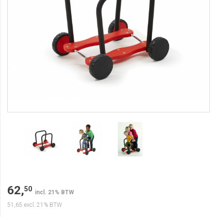
62,
50
incl. 21% BTW
51,65
excl. 21% BTW