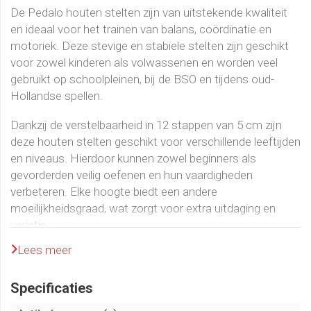
De Pedalo houten stelten zijn van uitstekende kwaliteit
en ideaal voor het trainen van balans, coördinatie en
motoriek. Deze stevige en stabiele stelten zijn geschikt
voor zowel kinderen als volwassenen en worden veel
gebruikt op schoolpleinen, bij de BSO en tijdens oud-
Hollandse spellen.
Dankzij de verstelbaarheid in 12 stappen van 5 cm zijn
deze houten stelten geschikt voor verschillende leeftijden
en niveaus. Hierdoor kunnen zowel beginners als
gevorderden veilig oefenen en hun vaardigheden
verbeteren. Elke hoogte biedt een andere
moeilijkheidsgraad, wat zorgt voor extra uitdaging en
variatie.
Lees meer
De stelten zijn voorzien van anti-slip doppen, waardoor ze
op verschillende ondergronden gebruikt kunnen worden.
Specificaties
Dit maakt ze geschikt voor zowel binnen- als
buitengebruik.