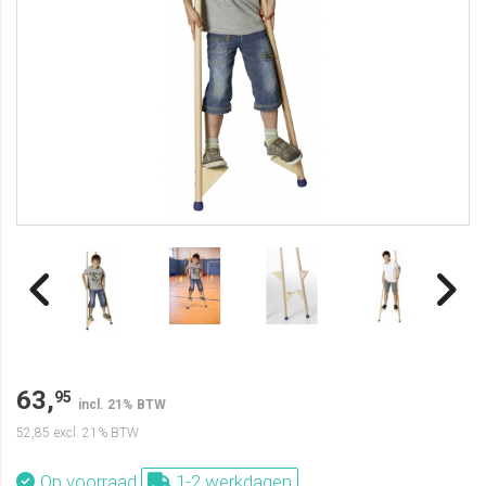
63,
95
incl. 21% BTW
52,85
excl. 21% BTW
Op voorraad
1-2 werkdagen