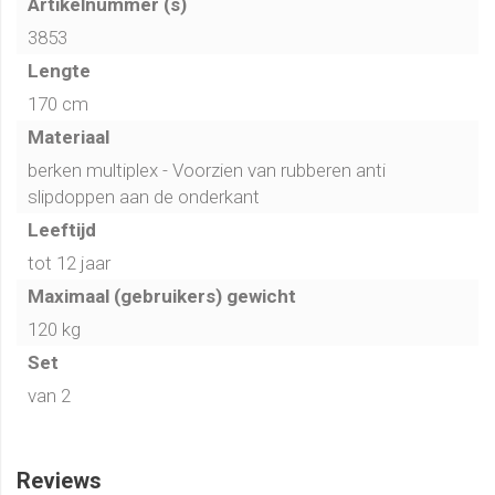
Artikelnummer (s)
De Pedalo houten stelten zijn duurzaam, veilig en perfect
3853
als speelmateriaal voor actief bewegen en motorische
Lengte
ontwikkeling.
170 cm
Materiaal
Voordelen:
berken multiplex - Voorzien van rubberen anti
Verstelbaar in 12 stappen van 5 cm
slipdoppen aan de onderkant
Stimuleert balans, coördinatie en motoriek
Leeftijd
Voorzien van anti-slip doppen voor extra veiligheid
tot 12 jaar
Ideaal voor schoolplein, BSO en spelactiviteiten
Maximaal (gebruikers) gewicht
120 kg
Set
van 2
Reviews