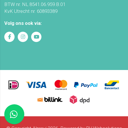
BTW nr. NL 8541.06.959.B.01
KvK Utrecht nr. 60893389
Volg ons ook via: