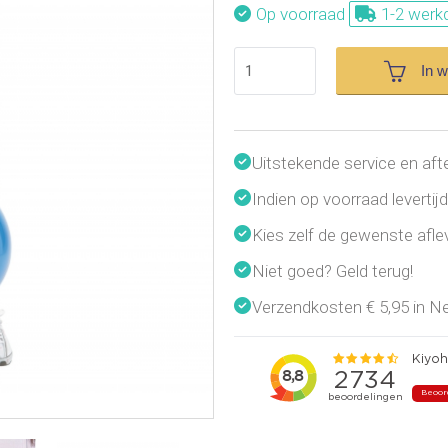
Op voorraad
1-2 werk
In 
Uitstekende service en aft
Indien op voorraad leverti
Kies zelf de gewenste afl
Niet goed? Geld terug!
Verzendkosten € 5,95 in Ned