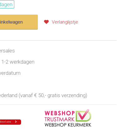
dagen
winkelwagen
Verlanglijstje
ersales
jd 1-2 werkdagen
everdatum
erland (vanaf € 50,- gratis verzending)