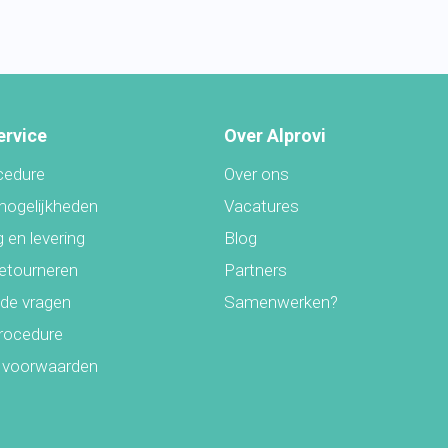
ervice
Over Alprovi
cedure
Over ons
mogelijkheden
Vacatures
 en levering
Blog
retourneren
Partners
lde vragen
Samenwerken?
rocedure
 voorwaarden