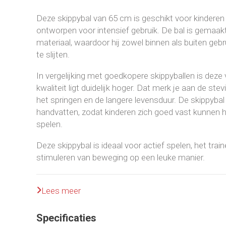
Deze skippybal van 65 cm is geschikt voor kindere
ontworpen voor intensief gebruik. De bal is gemaakt
materiaal, waardoor hij zowel binnen als buiten geb
te slijten.
In vergelijking met goedkopere skippyballen is deze 
kwaliteit ligt duidelijk hoger. Dat merk je aan de ste
het springen en de langere levensduur. De skippybal
handvatten, zodat kinderen zich goed vast kunnen h
spelen.
Deze skippybal is ideaal voor actief spelen, het trai
stimuleren van beweging op een leuke manier.
Kenmerken
Lees meer
• Zeer duurzaam en slijtvast materiaal
• Geschikt voor binnen en buiten gebruik
Specificaties
• Voorzien van twee stevige handvatten