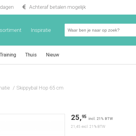
kdagen
Achteraf betalen mogelijk
sortiment
Inspiratie
Training
Thuis
Nieuw
natie
Skippybal Hop 65 cm
25,
95
incl. 21% BTW
21,45
excl. 21% BTW