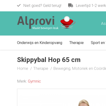
Niet goed? Geld terug!
Levertijd 1-2 wer
Skippybal Hop 65 cm
€ 25,95
As
Onderwijs en Kinderopvang
Therapie
Sport en 
Skippybal Hop 65 cm
Home
Therapie
Beweging, Motoriek en Coördi
Merk:
Gymnic