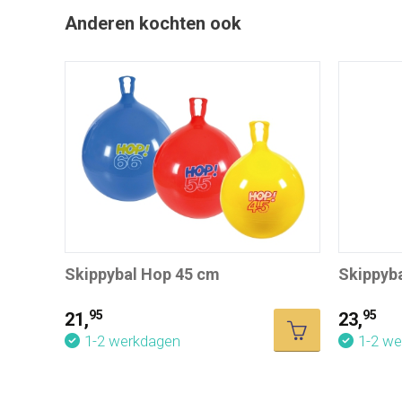
Anderen kochten ook
Skippybal Hop 45 cm
Skippyb
95
95
21,
23,
1-2 werkdagen
1-2 w