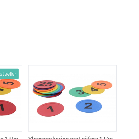
stseller
s 1 t/m
Vloermarkering met cijfers 1 t/m