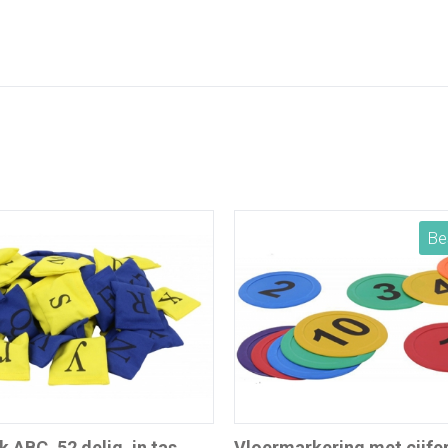
Be
k ABC, 52 delig, in tas
Vloermarkering met cijfer