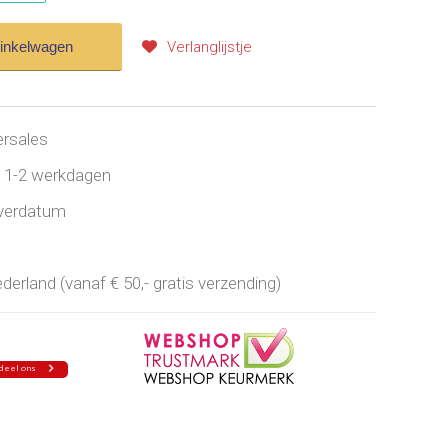
winkelwagen
Verlanglijstje
ersales
jd 1-2 werkdagen
everdatum
erland (vanaf € 50,- gratis verzending)