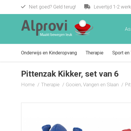
Niet goed? Geld terug!
Levertijd 1-2 wer
Pittenzak Kikker, set van 6
€ 27,95
As
Onderwijs en Kinderopvang
Therapie
Sport en 
Pittenzak Kikker, set van 6
Home
Therapie
Gooien, Vangen en Slaan
Pi