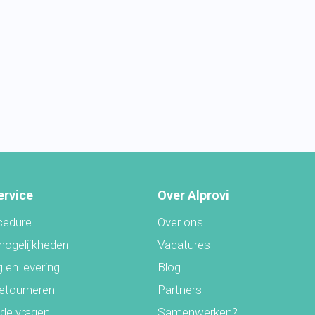
ervice
Over Alprovi
cedure
Over ons
mogelijkheden
Vacatures
 en levering
Blog
retourneren
Partners
lde vragen
Samenwerken?