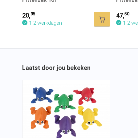
95
50
20,
47,
1-2 werkdagen
1-2 w
Laatst door jou bekeken