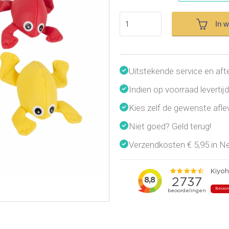
In 
Uitstekende service en aft
Indien op voorraad leverti
Kies zelf de gewenste afl
Niet goed? Geld terug!
Verzendkosten € 5,95 in Ned