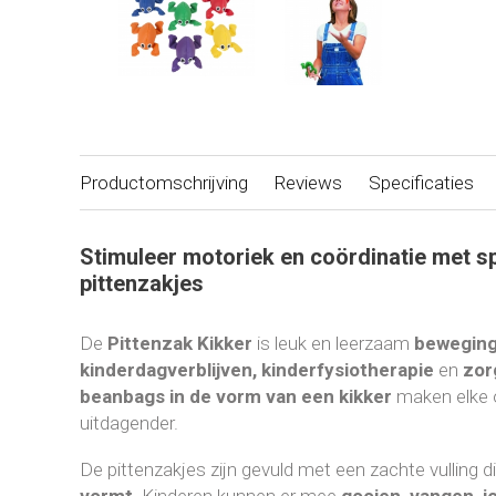
Productomschrijving
Reviews
Specificaties
Stimuleer motoriek en coördinatie met s
pittenzakjes
De
Pittenzak Kikker
is leuk en leerzaam
beweging
kinderdagverblijven, kinderfysiotherapie
en
zor
beanbags in de vorm van een kikker
maken elke o
uitdagender.
De pittenzakjes zijn gevuld met een zachte vulling 
vormt
. Kinderen kunnen er mee
gooien, vangen, j