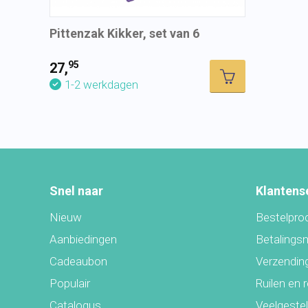
Pittenzak Kikker, set van 6
95
27,
1-2 werkdagen
Snel naar
Klantens
Nieuw
Bestelpro
Aanbiedingen
Betalings
Cadeaubon
Verzending
Populair
Ruilen en 
Catalogus
Veelgeste