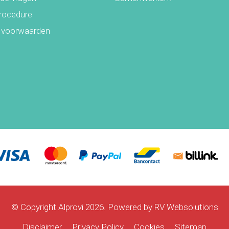
rocedure
 voorwaarden
© Copyright Alprovi 2026. Powered by
RV Websolutions
Disclaimer
Privacy Policy
Cookies
Sitemap