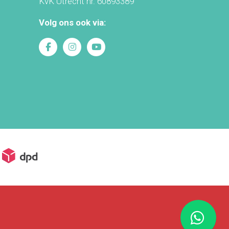
KvK Utrecht nr. 60893389
Volg ons ook via: