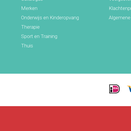
Merken
Klachtenp
Onderwijs en Kinderopvang
Algemene
Therapie
Sport en Training
Thuis