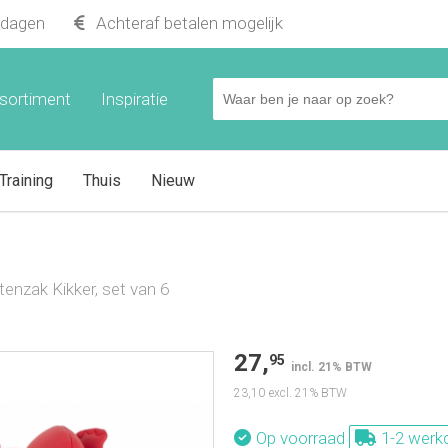
kdagen
Achteraf betalen mogelijk
sortiment
Inspiratie
Training
Thuis
Nieuw
ttenzak Kikker, set van 6
27,
95
incl. 21% BTW
23,10
excl. 21% BTW
Op voorraad
1-2 werk