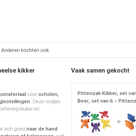
Anderen kochten ook
peelse kikker
Vaak samen gekocht
Pittenzak Kikker, set va
smateriaal
voor
scholen,
Beer, set van 6
Pittenz
ginstellingen
. Deze vrolijke
+
efening leuker en
die zich goed
naar de hand
ongleren of balanceren
, wat