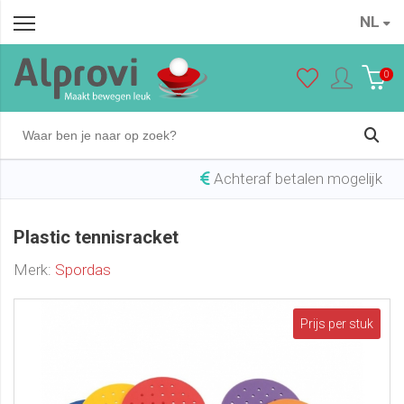
NL
Plastic tennisracket
In winkelwagen
€ 6,25
0
Achteraf betalen mogelijk
Plastic tennisracket
Merk:
Spordas
Prijs per stuk