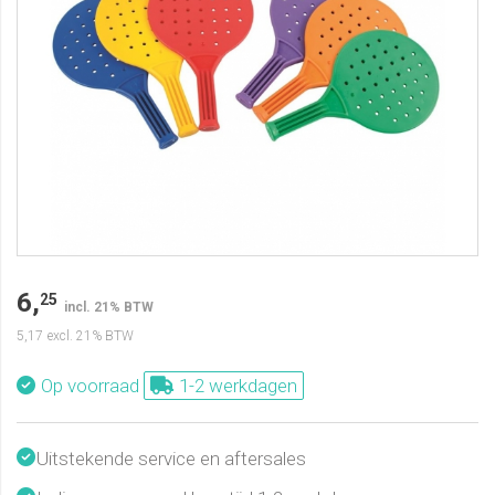
6,
25
incl. 21% BTW
5,17
excl. 21% BTW
Op voorraad
1-2 werkdagen
Uitstekende service en aftersales