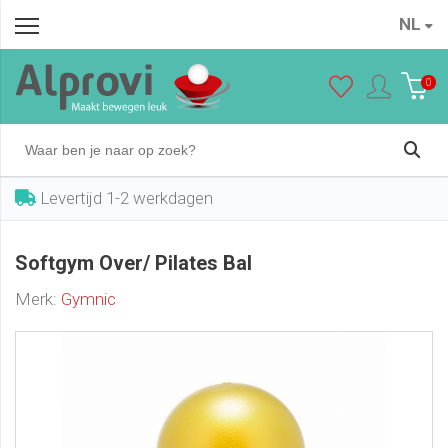
NL
Softgym Over/ Pilates Bal
In winkelwagen
€ 5,25
0
Levertijd 1-2 werkdagen
Softgym Over/ Pilates Bal
Merk:
Gymnic