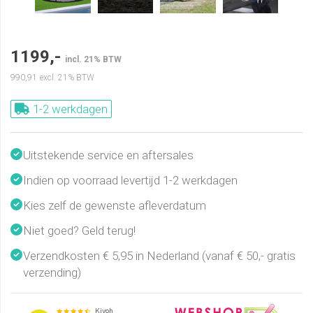
1199,-
incl. 21% BTW
990,91
excl. 21% BTW
1-2 werkdagen
Uitstekende service en aftersales
Indien op voorraad levertijd 1-2 werkdagen
Kies zelf de gewenste afleverdatum
Niet goed? Geld terug!
Verzendkosten € 5,95 in Nederland (vanaf € 50,- gratis
verzending)