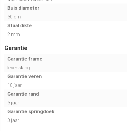
Kuilinstructie
Buis diameter
50 cm
Klik hier voor afmetingen van de kuil
Staal dikte
2 mm
Montage-instructie
Garantie
Klik hier voor de montage-instructie van de trampoline
Garantie frame
Bekijk de video
levenslang
Garantie veren
10 jaar
Garantie rand
5 jaar
Garantie springdoek
3 jaar