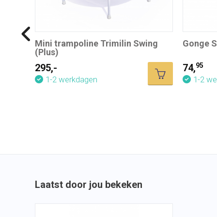
Mini trampoline Trimilin Swing
Gonge S
(Plus)
95
295,-
74,
1-2 werkdagen
1-2 w
Laatst door jou bekeken