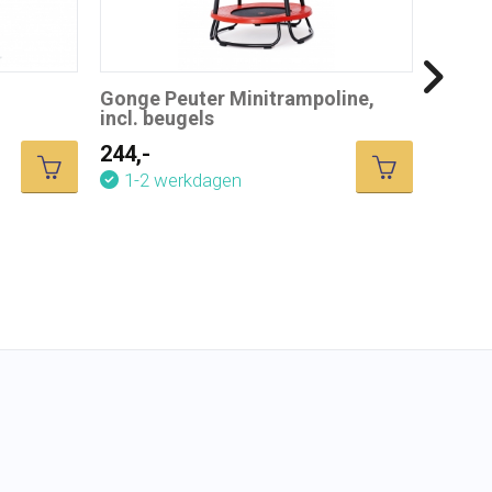
Gonge Peuter Minitrampoline,
incl. beugels
244,-
Winthe
1-2 werkdagen
275,-
3-5