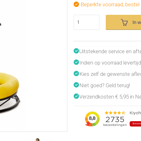
Beperkte voorraad, bestel 
In 
Uitstekende service en aft
Indien op voorraad leverti
Kies zelf de gewenste afl
Niet goed? Geld terug!
Verzendkosten € 5,95 in Ned