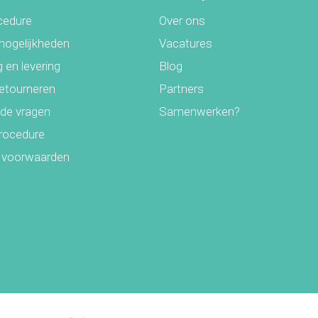
cedure
Over ons
mogelijkheden
Vacatures
 en levering
Blog
retourneren
Partners
lde vragen
Samenwerken?
rocedure
 voorwaarden