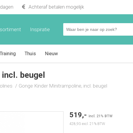
kdagen
Achteraf betalen mogelijk
ugel
sortiment
Inspiratie
Training
Thuis
Nieuw
incl. beugel
olines
Gonge Kinder Minitrampoline, incl. beugel
519,-
incl. 21% BTW
428,93
excl. 21% BTW