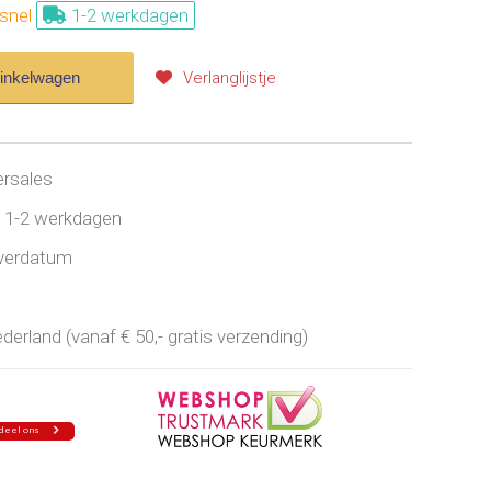
snel
1-2 werkdagen
winkelwagen
Verlanglijstje
ersales
jd 1-2 werkdagen
everdatum
erland (vanaf € 50,- gratis verzending)