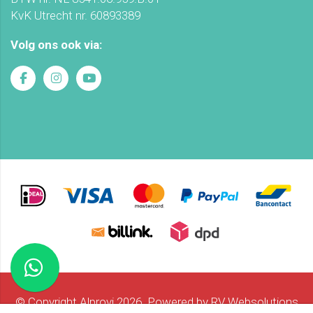
KvK Utrecht nr. 60893389
Volg ons ook via:
© Copyright Alprovi 2026. Powered by
RV Websolutions