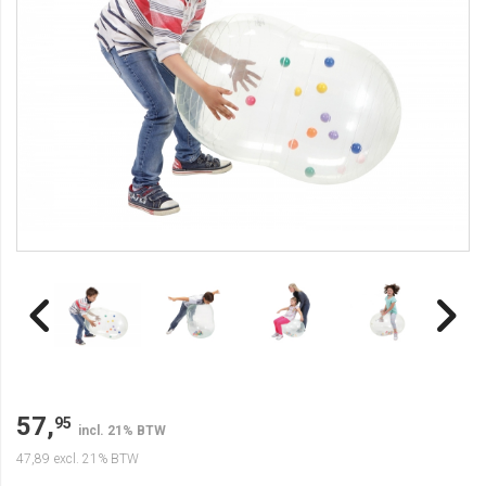
57,
95
incl. 21% BTW
47,89
excl. 21% BTW