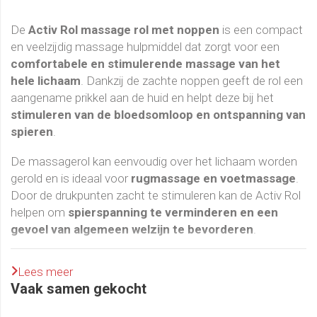
De
Activ Rol massage rol met noppen
is een compact
en veelzijdig massage hulpmiddel dat zorgt voor een
comfortabele en stimulerende massage van het
hele lichaam
. Dankzij de zachte noppen geeft de rol een
aangename prikkel aan de huid en helpt deze bij het
stimuleren van de bloedsomloop en ontspanning van
spieren
.
De massagerol kan eenvoudig over het lichaam worden
gerold en is ideaal voor
rugmassage en voetmassage
.
Door de drukpunten zacht te stimuleren kan de Activ Rol
helpen om
spierspanning te verminderen en een
gevoel van algemeen welzijn te bevorderen
.
Daarnaast is de rol zeer geschikt voor
reflexologie en
Lees meer
myofasciale oefeningen
. Door de rol langzaam over
Vaak samen gekocht
spieren en triggerpoints te bewegen worden spieren
geactiveerd en kan de mobiliteit van het lichaam