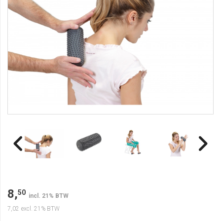
8,
50
incl. 21% BTW
7,02
excl. 21% BTW