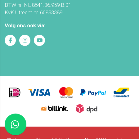
BTW nr. NL 8541.06.959.B.01
KvK Utrecht nr. 60893389
Volg ons ook via: