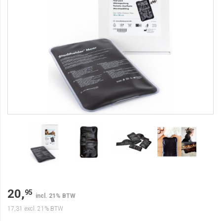
20,
95
incl. 21% BTW
17,31
excl. 21% BTW