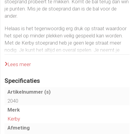
stoeprand probeert te mikken. Komt de bal terug dan win
je punten. Mis je de stoeprand dan is de bal voor de
ander.
Helaas is het tegenwoordig erg druk op straat waardoor
het spel op minder plekken veilig gespeeld kan worden.
Met de Kerby stoeprand heb je geen lege straat meer
nodig. Je kunt het altijd en overal spelen. Je neemt je
Kerby mee naar de plek die jij wil en je gaat spelen. In de
tuin, speeltuin, strand, bos of waar dan ook. Je hebt maar
Lees meer
een piepklein stukje vlakke ondergrond nodig om de
Kerby neer te leggen.
Specificaties
De Kerby is gemaakt van kunststof met
rubberen
Artikelnummer (s)
antislip-
grips aan de onderzijde voor meer grip als je op
2040
straat speelt.
Merk
Let op de Kerby's worden
per stuk
verkocht.
Kerby
Afmeting
De ideale bal om te gebruiken voor het stoepranden is de