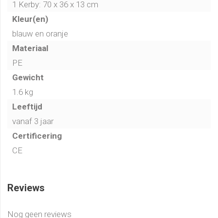
1 Kerby: 70 x 36 x 13 cm
fanty bal voor de Kerby
. Deze kun je los bestellen of als
combinatie.
Kleur(en)
blauw en oranje
Stoepranden wat zijn de spelregels?
Materiaal
PE
Gewicht
1.6 kg
Leeftijd
vanaf 3 jaar
Certificering
CE
Reviews
Nog geen reviews