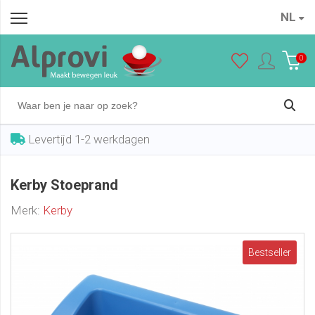
NL
Kerby Stoeprand
In winkelwagen
€ 25,95
0
Levertijd 1-2 werkdagen
Kerby Stoeprand
Merk:
Kerby
Bestseller