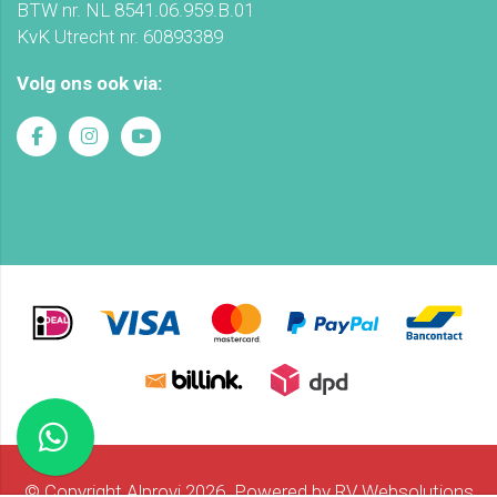
BTW nr. NL 8541.06.959.B.01
KvK Utrecht nr. 60893389
Volg ons ook via:
© Copyright Alprovi 2026. Powered by
RV Websolutions