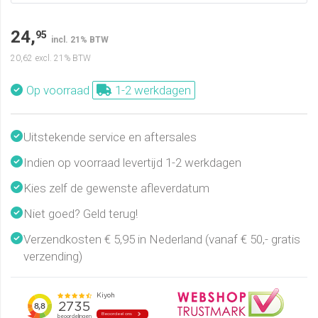
24,
95
incl. 21% BTW
20,62
excl. 21% BTW
Op voorraad
1-2 werkdagen
Uitstekende service en aftersales
Indien op voorraad levertijd 1-2 werkdagen
Kies zelf de gewenste afleverdatum
Niet goed? Geld terug!
Verzendkosten € 5,95 in Nederland (vanaf € 50,- gratis
verzending)