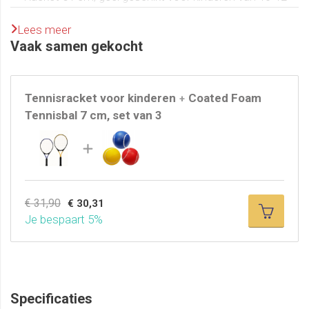
jaar
Prijs is per stuk
Lees meer
Vaak samen gekocht
Tennisracket voor kinderen
Coated Foam
+
Tennisbal 7 cm, set van 3
€ 31,90
€ 30,31
Je bespaart 5%
Specificaties