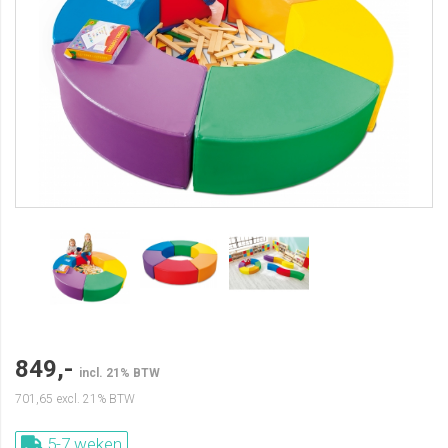
849,-
incl. 21% BTW
701,65
excl. 21% BTW
5-7 weken