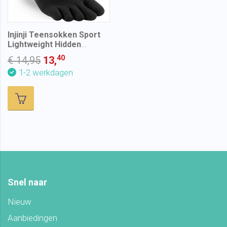
Injinji Teensokken Sport
Lightweight Hidden
Coolmax Zwart
40
€ 14,95
13,
1-2 werkdagen
Snel naar
Nieuw
Aanbiedingen