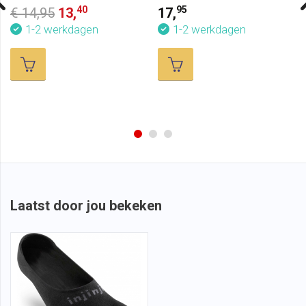
Coolmax Zwart
Coolmax Graniet
40
95
€ 14,95
13,
17,
1-2 werkdagen
1-2 werkdagen
Laatst door jou bekeken