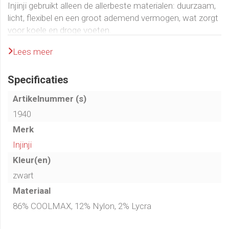
Injinji gebruikt alleen de allerbeste materialen: duurzaam,
licht, flexibel en een groot ademend vermogen, wat zorgt
voor koele en droge voeten.
Met elke teen gescheiden, wordt alle huid-op-huid
Lees meer
contact tussen de tenen geëlimineerd, waardoor blaren
worden voorkomen.
Specificaties
Samenstelling materiaal: 86% COOLMAX, 12% Nylon, 2%
Artikelnummer (s)
Lycra
1940
Merk
Maatvoering teensokken:
Injinji
Maat S: Schoenmaat 37 - 40
Kleur(en)
Maat M: Schoenmaat 40.5 - 44
zwart
Maat L: Schoenmaat 44.5 – 47
Materiaal
86% COOLMAX, 12% Nylon, 2% Lycra
Dikte teensokken: