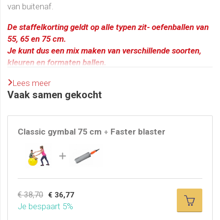
van buitenaf.
De staffelkorting geldt op alle typen zit- oefenballen van
55, 65 en 75 cm.
Je kunt dus een mix maken van verschillende soorten,
kleuren en formaten ballen.
Welke type bal of welke maat bal heb ik nodig?
Lees meer
Vaak samen gekocht
Klik
hier
voor de maattabel en informatie over welke type
het meest geschikt is voor jou.
Klik hier voor gratis 5 opdrachtkaarten voor op de zitbal.
Classic gymbal 75 cm
Faster blaster
+
Waarom zou ik voor een Gymnic gymbal kiezen?
Gymnic gym- zit- oefenballen zijn er in vele afmetingen,
kleuren en met verschillende eigenschappen. Belangrijk
kenmerk van de Gymnic zitbal, oefenbal is dat deze
€ 38,70
€ 36,77
voldoende stabiliteit heeft zodat je er niet te diep in zakt,
Je bespaart 5%
ook is de bal mooi rond. De Gymnic producten worden in