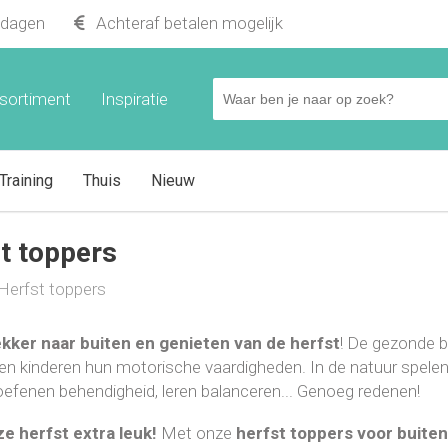
kdagen
Achteraf betalen mogelijk
sortiment
Inspiratie
Training
Thuis
Nieuw
t toppers
Herfst toppers
kker naar buiten en genieten van de herfst
! De gezonde b
en kinderen hun motorische vaardigheden. In de natuur spelen
oefenen behendigheid, leren balanceren... Genoeg redenen!
e herfst extra leuk!
Met onze
herfst toppers voor buite