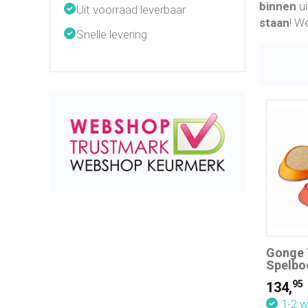
binnen
ui
Uit voorraad leverbaar
staan
! W
Snelle levering
Gonge T
Spelbo
95
134,
1-2 