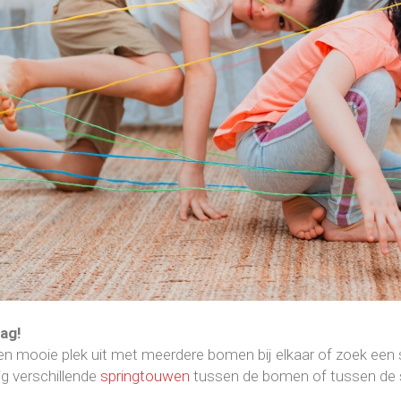
lag!
en mooie plek uit met meerdere bomen bij elkaar of zoek een 
ig verschillende
springtouwen
tussen de bomen of tussen de s