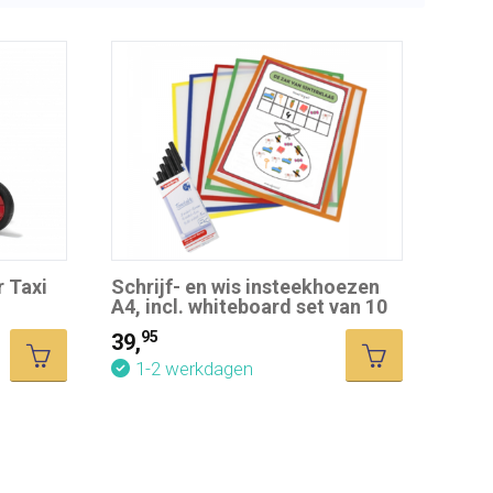
r Taxi
Schrijf- en wis insteekhoezen
A4, incl. whiteboard set van 10
stuks en Sint werkbladen
95
39,
1-2 werkdagen