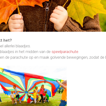
t het?
l allerlei blaadjes.
 blaadjes in het midden van de
speelparachute
.
men de parachute op en maak golvende bewegingen, zodat de 