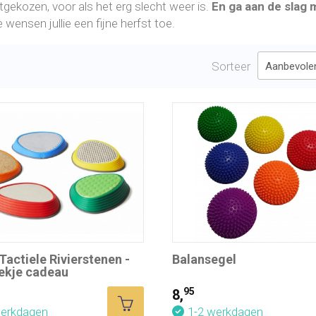
tgekozen, voor als het erg slecht weer is.
En ga aan de slag 
e wensen jullie een fijne herfst toe.
Sorteer
actiele Rivierstenen -
Balansegel
ekje cadeau
95
8,
werkdagen
1-2 werkdagen