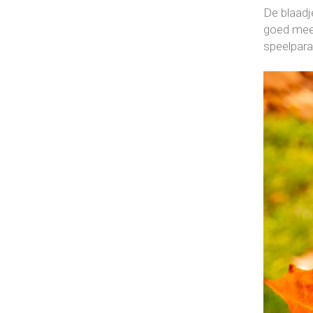
De blaadje
goed mee 
speelpara