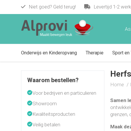
Niet goed? Geld terug!
Levertijd 1-2 wer
As
Onderwijs en Kinderopvang
Therapie
Sport en 
Herfs
Waarom bestellen?
Home
Voor bedrijven en particulieren
Samen le
Showroom
ontwikkel
Kwaliteitsproducten
grenzen, 
Veilig betalen
Maak dez