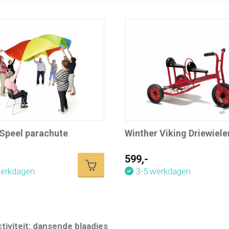
Speel parachute
Winther Viking Driewiele
599,-
werkdagen
3-5 werkdagen
tiviteit: dansende blaadjes