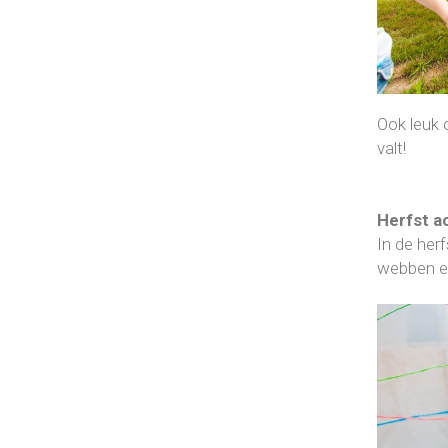
Ook leuk
valt!
Herfst ac
In de her
webben ex