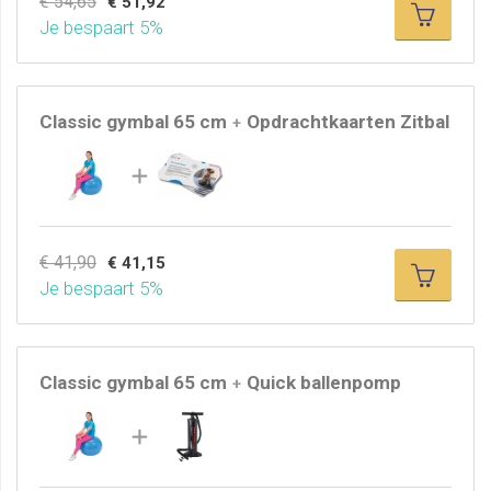
€ 54,65
€ 51,92
daarna opnieuw op. Onze zitballen zijn eenvoudig op te
Je bespaart 5%
pompen met een handpomp, fietspomp, luchtbedpomp
of compressor. Zo geniet je van optimaal zitcomfort en
de juiste ondersteuning.
Classic gymbal 65 cm
Opdrachtkaarten Zitbal
+
Waarom kiezen voor het merk Gymnic?
Omdat Gymnic betrouwbare kwaliteitsproducten zijn die
al meer dan 50 jaar op de markt zijn en in meer dan 40
landen verkocht worden. Alleen de Gymnic producten
voldoen aan de hoogste milieu- en veiligheidsnormen en
€ 41,90
€ 41,15
zijn ftalaat- en latex-vrij.
Je bespaart 5%
Classic gymbal 65 cm
Quick ballenpomp
+