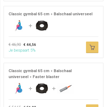
Italië gemaakt en individueel getest voor ze de fabriek
verlaten.
Classic gymbal 65 cm
Balschaal universeel
+
Hoe pomp je een zitbal op?
Voor een comfortabele en ergonomische zithouding is
het belangrijk dat je zitbal goed is opgepompt. Een te
zachte zitbal is lager dan de aangegeven maat, waardoor
je niet optimaal zit en minder ondersteuning krijgt.
€ 46,90
€ 44,56
Je bespaart 5%
Veel mensen denken dat de zitbal vol is zodra hij stevig
aanvoelt. Toch is dat vaak niet het geval. Controleer
daarom altijd de hoogte van de bal. Plaats de zitbal tegen
een muur, leg een rechte lat horizontaal op de bal en
Classic gymbal 65 cm
Balschaal
+
meet de afstand van de grond tot de onderkant van de
universeel
Faster blaster
+
lat. Komt deze overeen met de maat van de bal? Dan is
hij klaar voor gebruik.
Ligt de hoogte nog enkele centimeters onder de
aangegeven maat? Pomp de bal dan verder op. Lukt dit
niet direct? Laat de zitbal 24 uur rusten en pomp hem