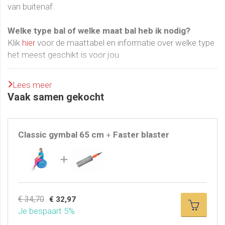
van buitenaf.
Welke type bal of welke maat bal heb ik nodig?
Klik
hier
voor de maattabel en informatie over welke type
het meest geschikt is voor jou.
Klik hier voor gratis 5 opdrachtkaarten voor op de zitbal.
Lees meer
Vaak samen gekocht
De staffelkorting geldt op alle typen zit- oefenballen van
55, 65 en 75 cm.
Je kunt dus een mix maken van verschillende soorten,
Classic gymbal 65 cm
Faster blaster
kleuren en formaten ballen.
+
Waarom zou je voor een Gymnic gymbal kiezen?
Gymnic gym- zit- oefenballen zijn er in vele afmetingen,
kleuren en met verschillende eigenschappen. Belangrijk
kenmerk van de Gymnic zitbal, oefenbal is dat deze
€ 34,70
€ 32,97
voldoende stabiliteit heeft zodat je er niet te diep in zakt,
Je bespaart 5%
ook is de bal mooi rond. De Gymnic producten worden in