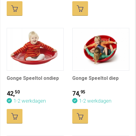
Gonge Speeltol ondiep
Gonge Speeltol diep
50
95
42,
74,
1-2 werkdagen
1-2 werkdagen