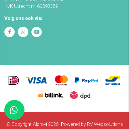
KvK Utrecht nr. 60893389
Volg ons ook via:
© Copyright Alprovi 2026. Powered by
RV Websolutions